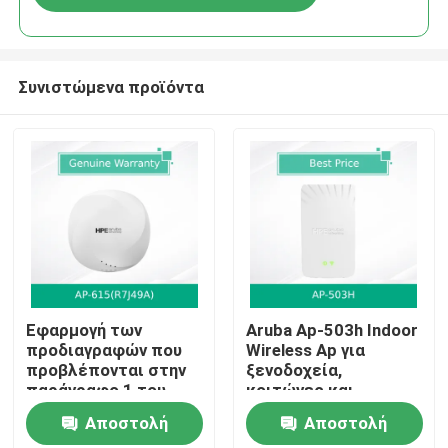
Συνιστώμενα προϊόντα
Αρχική
Εφαρμογή των
Aruba Ap-503h Indoor
προδιαγραφών που
Wireless Ap για
προβλέπονται στην
ξενοδοχεία,
Προϊόντα
παράγραφο 1 του
κοιτώνες και
παρόντος
απομακρυσμένα
Αποστολή
Αποστολή
παραρτήματος
γραφεία
Βίντεο