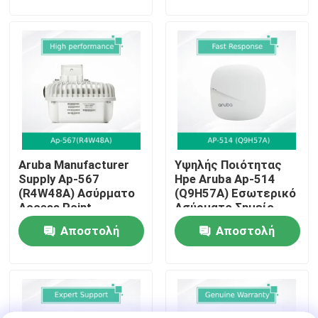
ερώτησης
ερώτησης
Σχετικά με εμάς
Ξενάγηση στο Εργοστάσιο
Έλεγχος Ποιότητας
Aruba Manufacturer
Υψηλής Ποιότητας
Επικοινωνήστε μαζί μας
Supply Ap-567
Hpe Aruba Ap-514
(R4W48A) Ασύρματο
(Q9H57A) Εσωτερικό
Access Point
Ασύρματο Σημείο
Ειδήσεις
Εσωτερικού Χώρου
Πρόσβασης για
Αποστολή
Αποστολή
Επιχειρήσεις
ερώτησης
ερώτησης
Υποθέσεις
Ζητήστε μια προσφορά