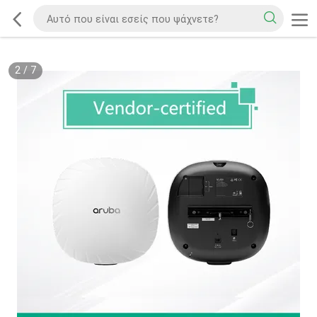
2
/
7