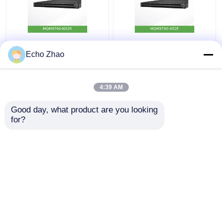
NVIDIA Quantum-2
NVIDIA mellanox
MQM9790-NS2R 64
Quantum-2 MQM9790-
Echo Zhao
Θυρών 400Gb/s
NS2F InfiniBand Switch
InfiniBand Switch
64-port 400G NDR
Χωρίς Διαχείριση,
έξυπνος διακόπτης
4:39 AM
Καλύτερη τιμή
Καλύτερη τιμή
Ροή Αέρα C2P
Good day, what product are you looking 
for?
επαφή
επαφή
Δείτε περισσότερων
Αρχική Σελίδα
Περίπου εμείς
επαφή
Desktop Site
Χάρτης ιστότοπου
Πολιτική μυστικότητας