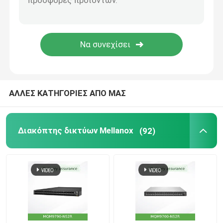
Καλώδιο NVIDIA
Οπτικός πομποδέκτης NVIDIA
Ακραία ασύρματα σημεία πρόσβασης
ΑΛΛΕΣ ΚΑΤΗΓΟΡΙΕΣ ΑΠΟ ΜΑΣ
Διακόπτης ακραίου δικτύου
Διακόπτης δικτύων Mellanox
(92)
Άδεια χρήσης των Extreme Networks
Ασύρματα σημεία πρόσβασης Ruckus
Διακόπτης δικτύων Ruckus