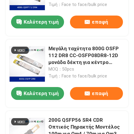
ετοιμοπαράδοτων
Τιμή：Face to face/bulk price
εμπορευμάτων
Σχετικά με εμάς
Καλύτερη τιμή
επαφή
Ξενάγηση στο Εργοστάσιο
Μεγάλη ταχύτητα 800G OSFP
Έλεγχος Ποιότητας
112 DR8 CC-OSFP08DR8-12D
μονάδα δέκτη για κέντρο
δεδομένων
MOQ：50pcs
Επικοινωνήστε μαζί μας
Τιμή：Face to face/bulk price
Ειδήσεις
Καλύτερη τιμή
επαφή
Υποθέσεις
200G QSFP56 SR4 CDR
Οπτικός Πηρακτής Μοντέλος
Ζητήστε μια προσφορά
100m για Om4 / 70m για Om3