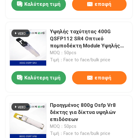
Καλύτερη τιμή
επαφή
Υψηλής ταχύτητας 400G
QSFP112 SR4 Οπτικό
πομποδέκτη Module Υψηλής
ταχύτητας 850nm 100m MMF
MOQ：50pcs
Τιμή：Face to face/bulk price
Καλύτερη τιμή
επαφή
Προηγμένος 800g Osfp Vr8
δέκτης για δίκτυα υψηλών
επιδόσεων
MOQ：50pcs
Τιμή：Face to face/bulk price