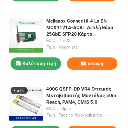
Mellanox ConnectX-4 Lx EN
MCX4121A-ACAT Διπλή θύρα
25GbE SFP28 Κάρτα
Διασύνδεσης Δικτύου με
MOQ：1 PCS
υποστήριξη RDMA και RoCE
Τιμή：Negotiate
Καλύτερη τιμή
επαφή
400G QSFP-DD VR4 Οπτικός
Μεταβιβαστής Μοντέλος 50m
Reach, PAM4, CMIS 5.0
MOQ：50pcs
Τιμή：Face to face/bulk price