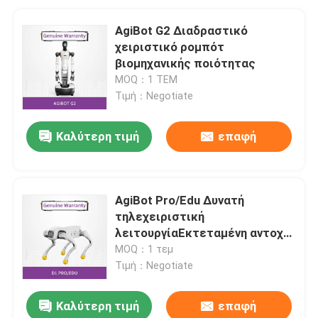
AgiBot G2 Διαδραστικό
χειριστικό ρομπότ
βιομηχανικής ποιότητας
MOQ：1 ΤΕΜ
Τιμή：Negotiate
Καλύτερη τιμή
επαφή
AgiBot Pro/Edu Δυνατή
τηλεχειριστική
λειτουργίαΕκτεταμένη αντοχή
Ελαστικότητα με κλίμακα
MOQ：1 τεμ
Τιμή：Negotiate
Καλύτερη τιμή
επαφή