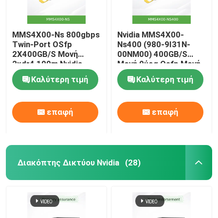
MMS4X00-Ns 800gbps
Nvidia MMS4X00-
Twin-Port OSfp
Ns400 (980-9I31N-
2X400GB/S Μονή
00NM00) 400GB/S
2xdr4 100m Nvidia
Μονή θύρα Osfp Μονή
λειτουργία Dr4
Καλύτερη τιμή
Καλύτερη τιμή
Πληροφορητές
επαφή
επαφή
Διακόπτης Δικτύου Nvidia
(28)