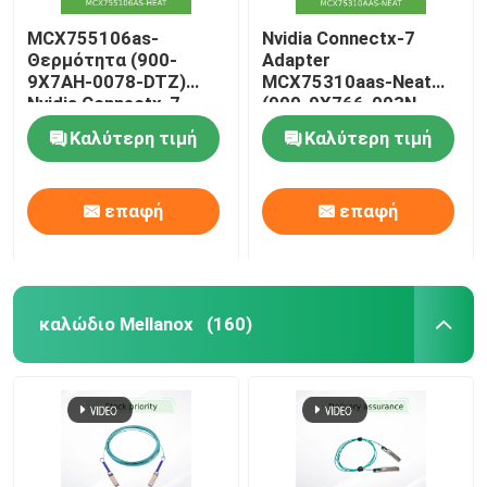
MCX755106as-
Nvidia Connectx-7
Θερμότητα (900-
Adapter
9X7AH-0078-DTZ)
MCX75310aas-Neat
Nvidia Connectx-7
(900-9X766-003N-
200g Ethernet Adapter
SQ0) Μονής θύρας
Καλύτερη τιμή
Καλύτερη τιμή
με Διπλές Θύρες
Osfp Infiniband: Ndr
400GB/s
(Προεπιλεγμένη
επαφή
επαφή
ταχύτητα) Ethernet:
400gbe
καλώδιο Mellanox
(160)