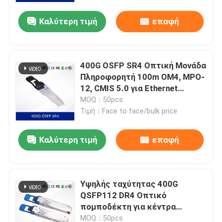
Καλύτερη τιμή
επαφή
400G OSFP SR4 Οπτική Μονάδα
Πληροφορητή 100m OM4, MPO-
12, CMIS 5.0 για Ethernet
κέντρου δεδομένων
MOQ：50pcs
Τιμή：Face to face/bulk price
Καλύτερη τιμή
επαφή
Αρχική
Υψηλής ταχύτητας 400G
Προϊόντα
QSFP112 DR4 Οπτικό
πομποδέκτη για κέντρα
δεδομένων Μεγάλη ποσότητα
Βίντεο
MOQ：50pcs