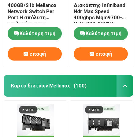
400GB/S Ib Mellanox
Διακόπτης Infiniband
Network Switch Per
Ndr Max Speed
Ασύρματο AP Aruba
Port Η απόλυτη
400gbps Mqm9700-
επιλογή για τον
Ns2r 920-9B210-
διακομιστή σας
00RN-0M2 Ιδανικός
Διακόπτης της Αρούμπα
Καλύτερη τιμή
Καλύτερη τιμή
για τις Απαιτήσεις
του Πελάτη από την
Nvidia Qm9700 1u
Κύκλος Cisco
επαφή
επαφή
Ράφι διακομιστή με ενσωματωμένη ψύξη
Κάρτα δικτύων Mellanox
(100)
Οπτικό καλώδιο ίνας και αξεσουάρ