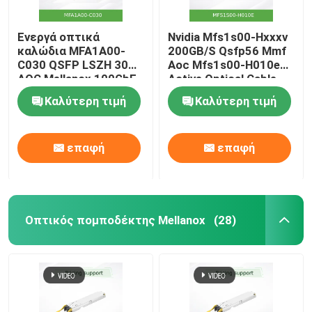
Ενεργά οπτικά
Nvidia Mfs1s00-Hxxxv
καλώδια MFA1A00-
200GB/S Qsfp56 Mmf
C030 QSFP LSZH 30m
Aoc Mfs1s00-H010e
AOC Mellanox 100GbE
Active Optical Cable,
έως 200gbps, Qsfp56
Καλύτερη τιμή
Καλύτερη τιμή
σε Qsfp56
επαφή
επαφή
Οπτικός πομποδέκτης Mellanox
(28)