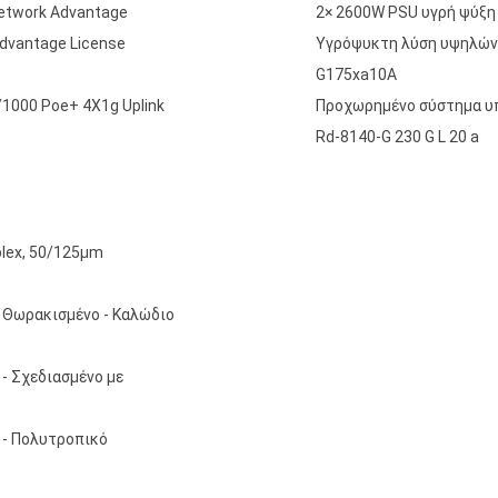
etwork Advantage
2× 2600W PSU υγρή ψύξη
Advantage License
Υγρόψυκτη λύση υψηλών 
G175xa10A
/1000 Poe+ 4X1g Uplink
Προχωρημένο σύστημα υπ
Rd-8140-G 230 G L 20 a
lex, 50/125μm
 Θωρακισμένο - Καλώδιο
- Σχεδιασμένο με
 - Πολυτροπικό