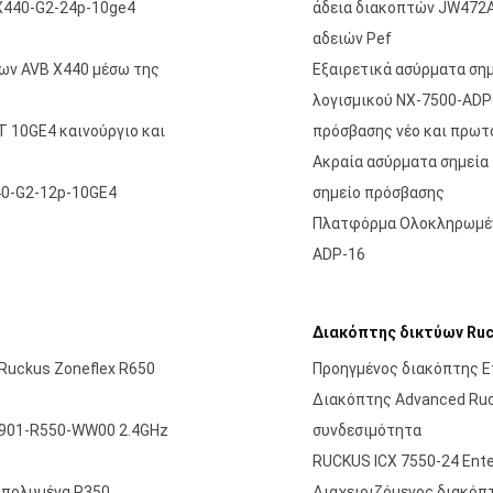
 X440-G2-24p-10ge4
άδεια διακοπτών JW472A
αδειών Pef
ύων AVB X440 μέσω της
Εξαιρετικά ασύρματα ση
λογισμικού NX-7500-ADP-
T 10GE4 καινούργιο και
πρόσβασης νέο και πρω
Ακραία ασύρματα σημεία
40-G2-12p-10GE4
σημείο πρόσβασης
Πλατφόρμα Ολοκληρωμένω
ADP-16
Διακόπτης δικτύων Ru
Ruckus Zoneflex R650
Προηγμένος διακόπτης E
Διακόπτης Advanced Ruc
 901-R550-WW00 2.4GHz
συνδεσιμότητα
RUCKUS ICX 7550-24 Enter
απολυμένα R350
Διαχειριζόμενος διακόπτ