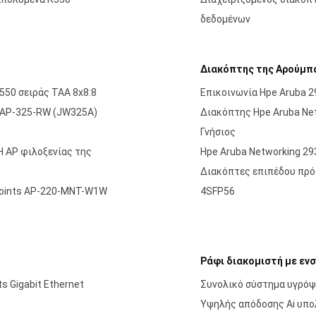
δεδομένων
Διακόπτης της Αρούμπ
 550 σειράς TAA 8x8:8
Επικοινωνία Hpe Aruba 2
 IAP-325-RW (JW325A)
Διακόπτης Hpe Aruba Net
Γνήσιος
H AP φιλοξενίας της
Hpe Aruba Networking 2
Διακόπτες επιπέδου πρό
Points AP-220-MNT-W1W
4SFP56
Ράφι διακομιστή με ε
s Gigabit Ethernet
Συνολικό σύστημα υγρόψ
Υψηλής απόδοσης Ai υπολ