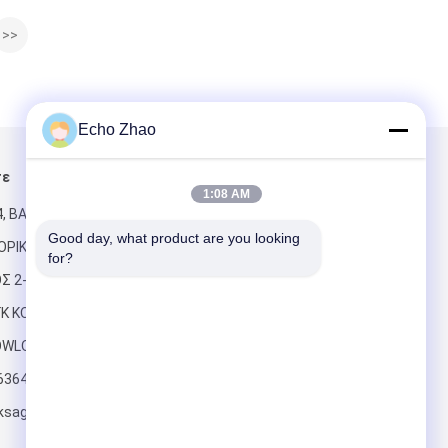
>>
Echo Zhao
τε
Στείλτε μας μήνυμα
1:08 AM
, ΒΑΣΙΛΙΆΣ
Good day, what product are you looking 
ΠΟΡΙΚΌ
for?
Σ 2-16
ΓΚ ΚΟΝΓΚ
OWLOON
Στείλε
6364
ksageconnect.com