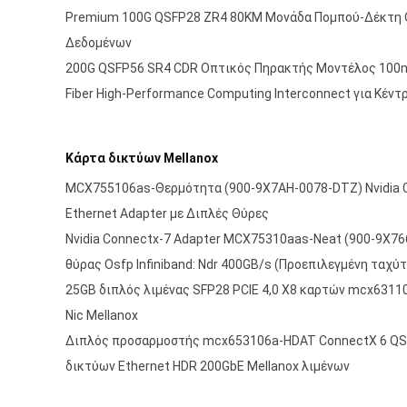
Premium 100G QSFP28 ZR4 80KM Μονάδα Πομπού-Δέκτη Ο
Δεδομένων
200G QSFP56 SR4 CDR Οπτικός Πηρακτής Μοντέλος 100m
Fiber High-Performance Computing Interconnect για Κέν
Κάρτα δικτύων Mellanox
MCX755106as-Θερμότητα (900-9X7AH-0078-DTZ) Nvidia 
Ethernet Adapter με Διπλές Θύρες
Nvidia Connectx-7 Adapter MCX75310aas-Neat (900-9X7
θύρας Osfp Infiniband: Ndr 400GB/s (Προεπιλεγμένη ταχύτ
25GB διπλός λιμένας SFP28 PCIE 4,0 X8 καρτών mcx631
Nic Mellanox
Διπλός προσαρμοστής mcx653106a-HDAT ConnectX 6 QS
δικτύων Ethernet HDR 200GbE Mellanox λιμένων