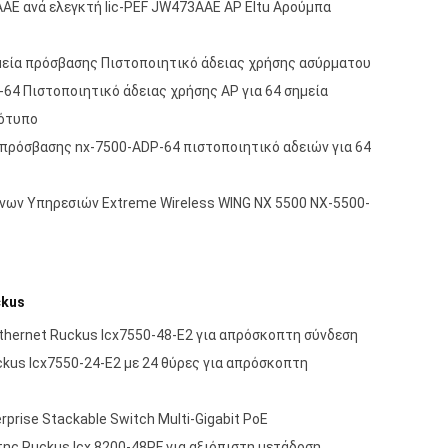
AE ανά ελεγκτή lic-PEF JW473AAE AP Eltu Αρούμπα
μεία πρόσβασης Πιστοποιητικό άδειας χρήσης ασύρματου
64 Πιστοποιητικό άδειας χρήσης AP για 64 σημεία
τότυπο
 πρόσβασης nx-7500-ADP-64 πιστοποιητικό αδειών για 64
ν Υπηρεσιών Extreme Wireless WING NX 5500 NX-5500-
ckus
thernet Ruckus Icx7550-48-E2 για απρόσκοπτη σύνδεση
kus Icx7550-24-E2 με 24 θύρες για απρόσκοπτη
prise Stackable Switch Multi-Gigabit PoE
ης Ruckus Icx 8200-48PF για αξιόπιστη μετάδοση