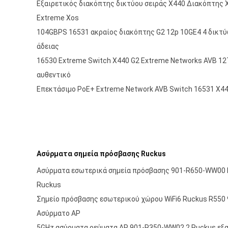
Εξαιρετικός διακόπτης δικτύου σειράς X440 Διακόπτης
Extreme Xos
104GBPS 16531 ακραίος διακόπτης G2 12p 10GE4 4 δικτ
άδειας
16530 Extreme Switch X440 G2 Extreme Networks AVB 12
αυθεντικό
Επεκτάσιμο PoE+ Extreme Network AVB Switch 16531 X4
Ασύρματα σημεία πρόσβασης Ruckus
Ασύρματα εσωτερικά σημεία πρόσβασης 901-R650-WW00 
Ruckus
Σημείο πρόσβασης εσωτερικού χώρου WiFi6 Ruckus R550
Ασύρματο AP
5GHz ασύρματα ρεύματα AP 901-R350-WW02 2 Ruckus εξ