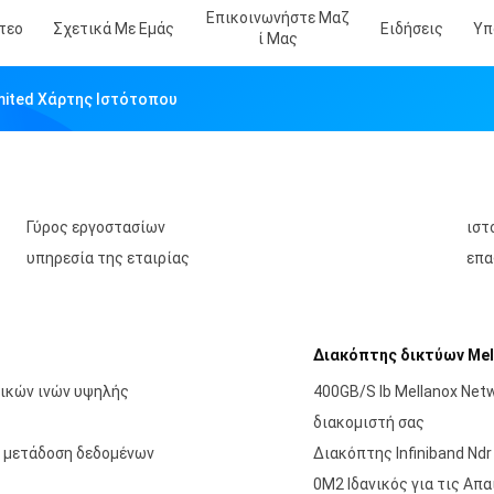
Επικοινωνήστε Μαζ
τεο
Σχετικά Με Εμάς
Ειδήσεις
Υπ
Ί Μας
imited Χάρτης Ιστότοπου
Γύρος εργοστασίων
ιστ
υπηρεσία της εταιρίας
επ
Διακόπτης δικτύων Mel
ικών ινών υψηλής
400GB/S Ib Mellanox Netw
διακομιστή σας
α μετάδοση δεδομένων
Διακόπτης Infiniband N
0M2 Ιδανικός για τις Απ