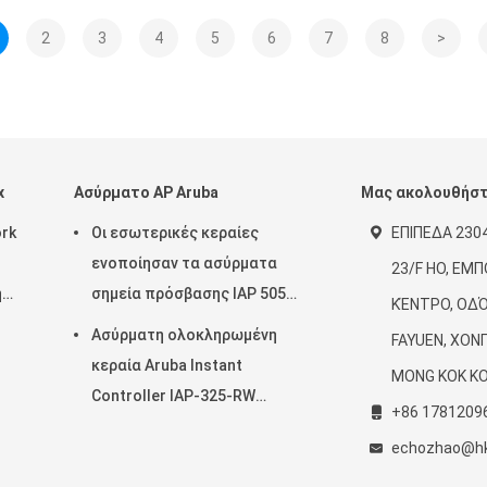
2
3
4
5
6
7
8
>
x
Ασύρματο AP Aruba
Μας ακολουθήσ
ork
Οι εσωτερικές κεραίες
ΕΠΙΠΕΔΑ 2304
ενοποίησαν τα ασύρματα
23/F HO, ΕΜ
ή
σημεία πρόσβασης IAP 505
ΚΈΝΤΡΟ, ΟΔΌ
(RW) 2x2 της Αρούμπα
Ασύρματη ολοκληρωμένη
FAYUEN, ΧΟΝ
πανεπιστημιουπόλεων: 2
κεραία Aruba Instant
MONG KOK K
802.11ax
Controller IAP-325-RW
+86 1781209
(JW325A) MU-MIMO
echozhao@h