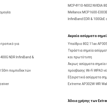
MCP4Y10-N002 NVIDIA 800
αρμογέα
Mellanox MCP1600-E003E
InfiniBand EDR & 100GbE
Ακραία ασύρματα σημε
τροπικό για
Υπαίθριο 802.11ax AP30
Τεράστια σημεία ασύρματ
400G NDR InfiniBand &
και πρωτότυπη
Άκρως ασύρματα σημεία 
R8 50m πομποδεκτών
πρόσβασης Wi-Fi WPA3 ν
Εξαιρετικά ασύρματα ση
ceiver
Extreme AP302W-WR Wall
Άδεια χρήσης των Extr