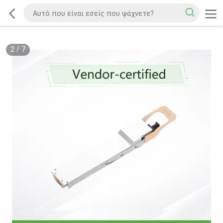
2
/
7