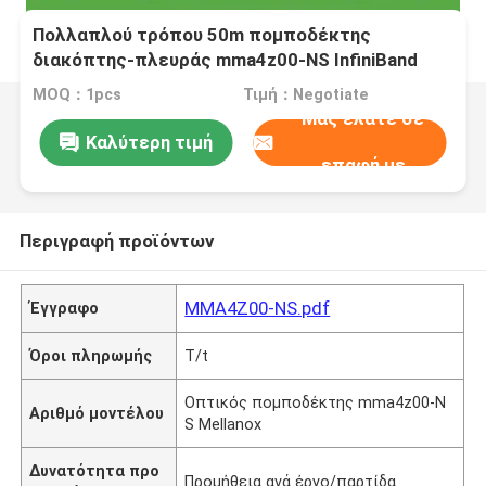
Πολλαπλού τρόπου 50m πομποδέκτης
διακόπτης-πλευράς mma4z00-NS InfiniBand
NDR 2x400Gb OSFP
MOQ：1pcs
Τιμή：Negotiate
Μας ελάτε σε
Καλύτερη τιμή
επαφή με
Περιγραφή προϊόντων
MMA4Z00-NS.pdf
Έγγραφο
Όροι πληρωμής
T/t
Οπτικός πομποδέκτης mma4z00-N
Αριθμό μοντέλου
S Mellanox
Δυνατότητα προ
Προμήθεια ανά έργο/παρτίδα