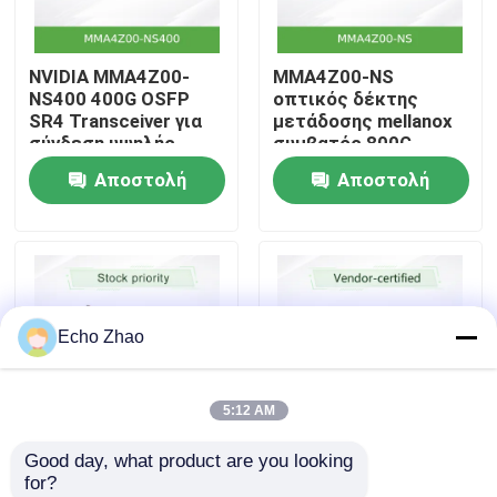
Σχετικά με εμάς
NVIDIA MMA4Z00-
MMA4Z00-NS
NS400 400G OSFP
οπτικός δέκτης
SR4 Transceiver για
μετάδοσης mellanox
Ξενάγηση στο Εργοστάσιο
σύνδεση υψηλής
συμβατός 800G
ταχύτητας σε
2xSR4 OSFP PAM4
Αποστολή
Αποστολή
διακομιστή
850nm 50m
Έλεγχος Ποιότητας
ερώτησης
ερώτησης
Επικοινωνήστε μαζί μας
Echo Zhao
Ειδήσεις
5:12 AM
Υποθέσεις
Good day, what product are you looking 
Mellanox MMA2P00-
Mellanox Optical
for?
Ζητήστε μια προσφορά
AS 25GbE SFP28 SR
Transceiver