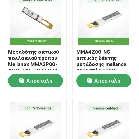
Μεταδότης οπτικού
MMA4Z00-NS
πολλαπλού τρόπου
οπτικός δέκτης
Mellanox MMA2P00-
μετάδοσης mellanox
AS 25GbE SR SFP28
συμβατός 800G
2xSR4 OSFP PAM4
Αποστολή
Αποστολή
850nm 50m
ερώτησης
ερώτησης
Αρχική
Προϊόντα
Βίντεο