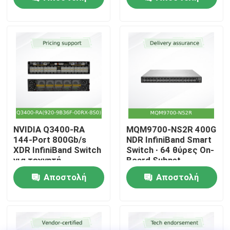
ερώτησης
ερώτησης
Σχετικά με εμάς
Ξενάγηση στο Εργοστάσιο
Έλεγχος Ποιότητας
Επικοινωνήστε μαζί μας
NVIDIA Q3400-RA
MQM9700-NS2R 400G
144-Port 800Gb/s
NDR InfiniBand Smart
XDR InfiniBand Switch
Switch ∙ 64 θύρες On-
Ειδήσεις
για τεχνητή
Board Subnet
νοημοσύνη
Manager C2P Airflow
Αποστολή
Αποστολή
Υποθέσεις
ερώτησης
ερώτησης
Ζητήστε μια προσφορά