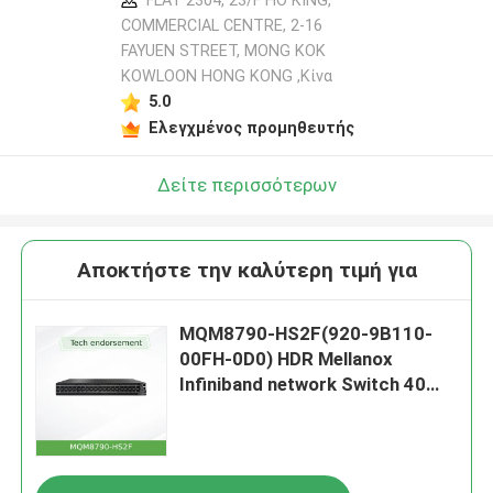
FLAT 2304, 23/F HO KING,
COMMERCIAL CENTRE, 2-16
FAYUEN STREET, MONG KOK
KOWLOON HONG KONG ,Κίνα
5.0
Ελεγχμένος προμηθευτής
Δείτε περισσότερων
Αποκτήστε την καλύτερη τιμή για
MQM8790-HS2F(920-9B110-
00FH-0D0) HDR Mellanox
Infiniband network Switch 40
QSFP56 Ports 2 Πηγές
ρεύματος AC