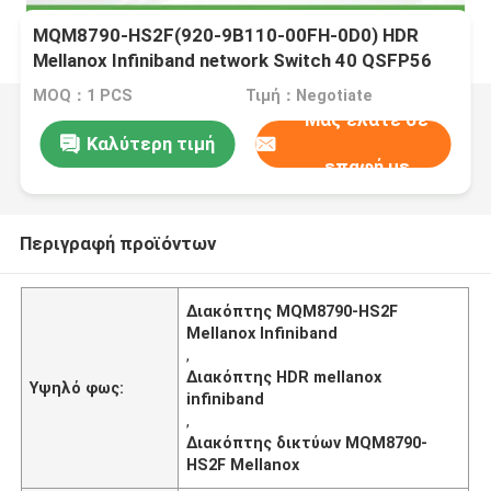
MQM8790-HS2F(920-9B110-00FH-0D0) HDR
Mellanox Infiniband network Switch 40 QSFP56
Ports 2 Πηγές ρεύματος AC
MOQ：1 PCS
Τιμή：Negotiate
Μας ελάτε σε
Καλύτερη τιμή
επαφή με
Περιγραφή προϊόντων
Διακόπτης MQM8790-HS2F
Mellanox Infiniband
,
Διακόπτης HDR mellanox
Υψηλό φως:
infiniband
,
Διακόπτης δικτύων MQM8790-
HS2F Mellanox