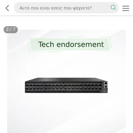
2
/
7