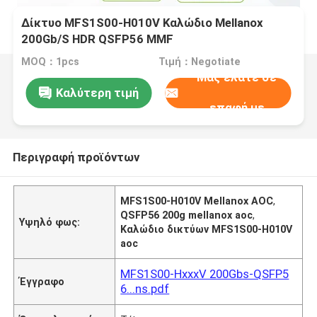
Δίκτυο MFS1S00-H010V Καλώδιο Mellanox
200Gb/S HDR QSFP56 MMF
MOQ：1pcs
Τιμή：Negotiate
Μας ελάτε σε
Καλύτερη τιμή
επαφή με
Περιγραφή προϊόντων
MFS1S00-H010V Mellanox AOC
,
QSFP56 200g mellanox aoc
,
Υψηλό φως:
Καλώδιο δικτύων MFS1S00-H010V
aoc
MFS1S00-HxxxV 200Gbs-QSFP5
Έγγραφο
6...ns.pdf