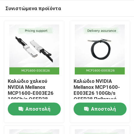
Συνιστώμενα προϊόντα
Καλώδιο χαλκού
Καλώδιο NVIDIA
NVIDIA Mellanox
Mellanox MCP1600-
MCP1600-E003E26
E003E26 100Gb/s
Αρχική
100Gb/s QSFP28
QSFP28 Παθητικό
Passive Direct Attach
DAC 3m EDR
Αποστολή
Αποστολή
– 3m, EDR InfiniBand,
InfiniBand
Προϊόντα
Χαμηλή
ερώτησης
ερώτησης
Καθυστέρηση, Σχεδόν
Μηδενική
Βίντεο