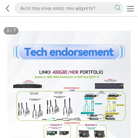
3
/
7