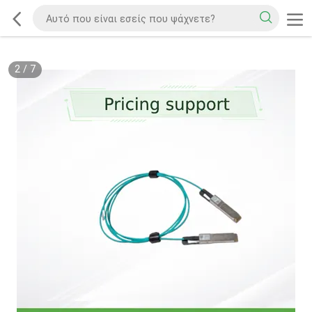
2
/
7