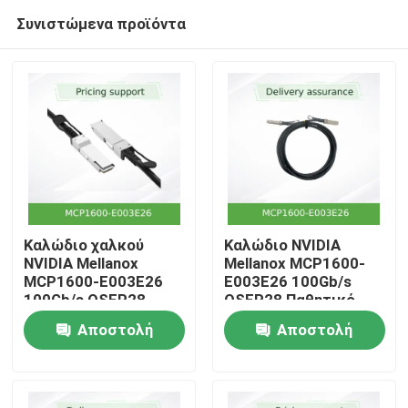
Συνιστώμενα προϊόντα
Καλώδιο χαλκού
Καλώδιο NVIDIA
NVIDIA Mellanox
Mellanox MCP1600-
MCP1600-E003E26
E003E26 100Gb/s
Αρχική
100Gb/s QSFP28
QSFP28 Παθητικό
Passive Direct Attach
DAC 3m EDR
Αποστολή
Αποστολή
– 3m, EDR InfiniBand,
InfiniBand
Προϊόντα
Χαμηλή
ερώτησης
ερώτησης
Καθυστέρηση, Σχεδόν
Μηδενική
Βίντεο