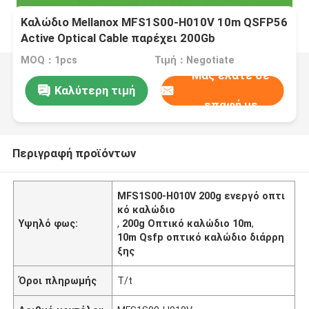
Καλώδιο Mellanox MFS1S00-H010V 10m QSFP56
Active Optical Cable παρέχει 200Gb
MOQ：1pcs
Τιμή：Negotiate
Μας ελάτε σε
Καλύτερη τιμή
επαφή με
Περιγραφή προϊόντων
MFS1S00-H010V 200g ενεργό οπτι
κό καλώδιο
Υψηλό φως:
,
200g Οπτικό καλώδιο 10m
,
10m Qsfp οπτικό καλώδιο διάρρη
ξης
Όροι πληρωμής
T/t