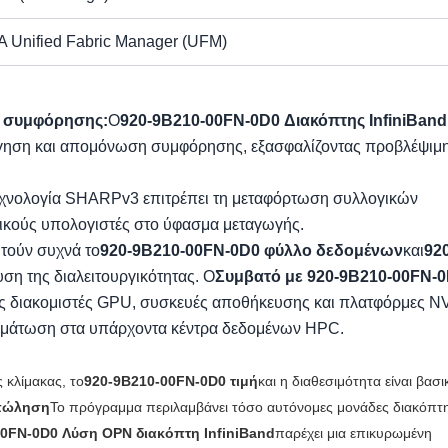
A Unified Fabric Manager (UFM)
ι συμφόρησης:
Ο
920-9B210-00FN-0D0 Διακόπτης InfiniBand
γηση και απομόνωση συμφόρησης, εξασφαλίζοντας προβλέψιμ
χνολογία SHARPv3 επιτρέπει τη μεταφόρτωση συλλογικών
τρικούς υπολογιστές στο ύφασμα μεταγωγής.
ητούν συχνά το
920-9B210-00FN-0D0 φύλλο δεδομένων
και
920
υση της διαλειτουργικότητας. Ο
Συμβατό με 920-9B210-00FN-
ύς διακομιστές GPU, συσκευές αποθήκευσης και πλατφόρμες N
ωμάτωση στα υπάρχοντα κέντρα δεδομένων HPC.
 κλίμακας, το
920-9B210-00FN-0D0 τιμή
και η διαθεσιμότητα είναι βασι
 πώληση
Το πρόγραμμα περιλαμβάνει τόσο αυτόνομες μονάδες διακόπτη
00FN-0D0 Λύση OPN διακόπτη InfiniBand
παρέχει μια επικυρωμένη