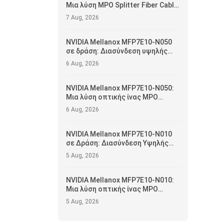
Μια λύση MPO Splitter Fiber Cable
για εφαρμογές 400G/NDR
7 Aug, 2026
NVIDIA Mellanox MFP7E10-N050
σε δράση: Διασύνδεση υψηλής
αξιοπιστίας και λειτουργική
6 Aug, 2026
βελτιστοποίηση για κέντρα
δεδομένων
NVIDIA Mellanox MFP7E10-N050:
Μια λύση οπτικής ίνας MPO
μήκους 50 μέτρων για δίκτυα
6 Aug, 2026
κέντρων δεδομένων 400G/NDR
NVIDIA Mellanox MFP7E10-N010
σε Δράση: Διασύνδεση Υψηλής
Αξιοπιστίας και Βελτιστοποίηση
5 Aug, 2026
Λειτουργίας για Κέντρα
Δεδομένων
NVIDIA Mellanox MFP7E10-N010:
Μια λύση οπτικής ίνας MPO
μήκους 10 μέτρων για δίκτυα
5 Aug, 2026
κέντρων δεδομένων 400G/NDR