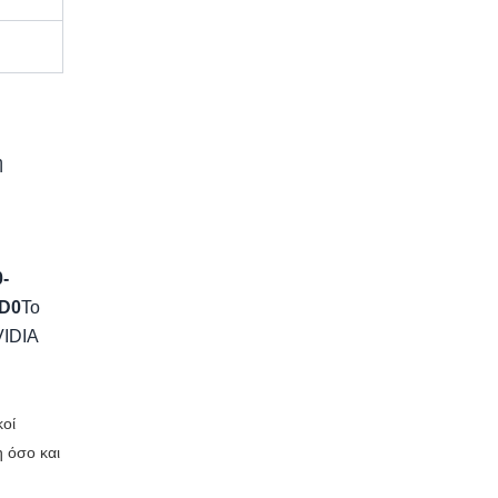
η
-
0D0
Το
VIDIA
κοί
 όσο και