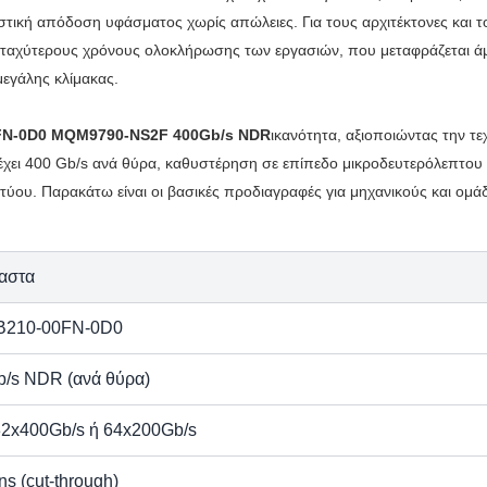
στική απόδοση υφάσματος χωρίς απώλειες. Για τους αρχιτέκτονες και τ
αι ταχύτερους χρόνους ολοκλήρωσης των εργασιών, που μεταφράζεται ά
μεγάλης κλίμακας.
FN-0D0 MQM9790-NS2F 400Gb/s NDR
ικανότητα, αξιοποιώντας την τε
έχει 400 Gb/s ανά θύρα, καθυστέρηση σε επίπεδο μικροδευτερόλεπτου 
ου. Παρακάτω είναι οι βασικές προδιαγραφές για μηχανικούς και ομά
αστα
B210-00FN-0D0
b/s NDR (ανά θύρα)
2x400Gb/s ή 64x200Gb/s
ns (cut-through)