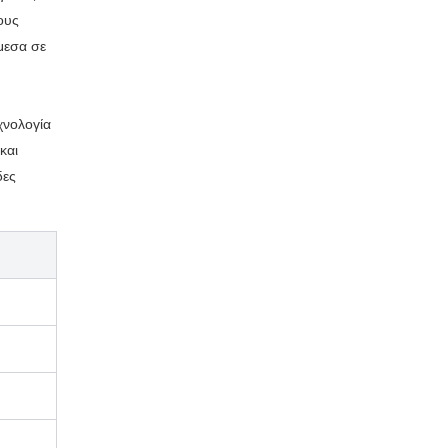
ους
μεσα σε
χνολογία
και
δες