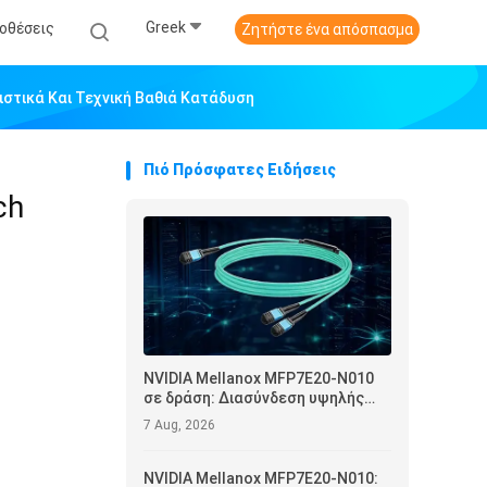
Greek
οθέσεις
Ζητήστε ένα απόσπασμα
ιστικά Και Τεχνική Βαθιά Κατάδυση
Πιό Πρόσφατες Ειδήσεις
ch
NVIDIA Mellanox MFP7E20-N010
σε δράση: Διασύνδεση υψηλής
αξιοπιστίας και λειτουργική
7 Aug, 2026
βελτιστοποίηση για κέντρα
δεδομένων
NVIDIA Mellanox MFP7E20-N010: