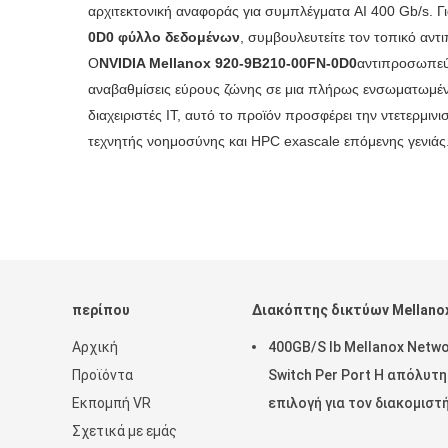
αρχιτεκτονική αναφοράς για συμπλέγματα AI 400 Gb/s. Γι
0D0 φύλλο δεδομένων
, συμβουλευτείτε τον τοπικό αν
Ο
NVIDIA Mellanox 920-9B210-00FN-0D0
αντιπροσωπεύε
αναβαθμίσεις εύρους ζώνης σε μια πλήρως ενσωματωμένη
διαχειριστές IT, αυτό το προϊόν προσφέρει την ντετερμι
τεχνητής νοημοσύνης και HPC exascale επόμενης γενιάς
περίπου
Διακόπτης δικτύων Mellano
Αρχική
400GB/S Ib Mellanox Netw
Προϊόντα
Switch Per Port Η απόλυτη
Εκπομπή VR
επιλογή για τον διακομιστ
Σχετικά με εμάς
σας