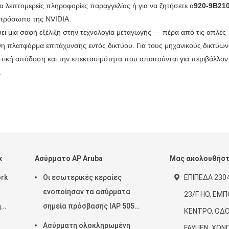
α λεπτομερείς πληροφορίες παραγγελίας ή για να ζητήσετε α
920-9B21
τιπρόσωπο της NVIDIA.
ι μια σαφή εξέλιξη στην τεχνολογία μεταγωγής — πέρα ​​από τις απλές
 πλατφόρμα επιτάχυνσης εντός δικτύου. Για τους μηχανικούς δικτύων 
νιστική απόδοση και την επεκτασιμότητα που απαιτούνται για περιβάλλον
.
x
Ασύρματο AP Aruba
Μας ακολουθήσ
ork
Οι εσωτερικές κεραίες
ΕΠΙΠΕΔΑ 2304
ενοποίησαν τα ασύρματα
23/F HO, ΕΜ
ή
σημεία πρόσβασης IAP 505
ΚΈΝΤΡΟ, ΟΔΌ
(RW) 2x2 της Αρούμπα
Ασύρματη ολοκληρωμένη
FAYUEN, ΧΟΝ