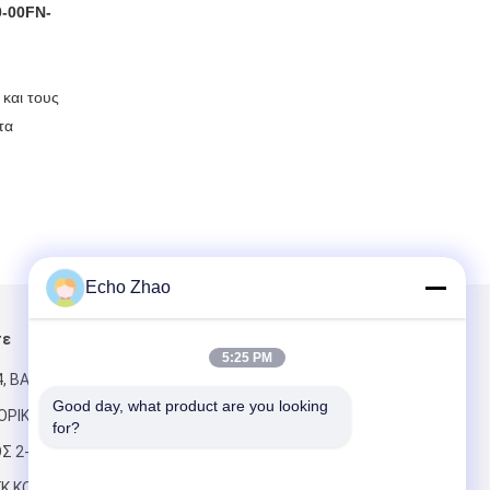
0-00FN-
και τους
τα
Echo Zhao
τε
Στείλτε μας μήνυμα
5:25 PM
, ΒΑΣΙΛΙΆΣ
Good day, what product are you looking 
ΠΟΡΙΚΌ
for?
Σ 2-16
ΓΚ ΚΟΝΓΚ