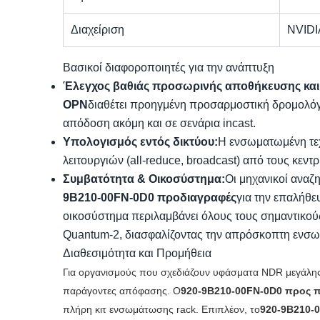
Διαχείριση
NVIDI
Βασικοί διαφοροποιητές για την ανάπτυξη
Έλεγχος βαθιάς προσωρινής αποθήκευσης κα
OPN
διαθέτει προηγμένη προσαρμοστική δρομολό
απόδοση ακόμη και σε σενάρια incast.
Υπολογισμός εντός δικτύου:
Η ενσωματωμένη τε
λειτουργιών (all-reduce, broadcast) από τους κεν
Συμβατότητα & Οικοσύστημα:
Οι μηχανικοί αναζ
9B210-00FN-0D0 προδιαγραφές
για την επαλήθε
οικοσύστημα περιλαμβάνει όλους τους σημαντικο
Quantum-2, διασφαλίζοντας την απρόσκοπτη ενσ
Διαθεσιμότητα και Προμήθεια
Για οργανισμούς που σχεδιάζουν υφάσματα NDR μεγάλης
παράγοντες απόφασης. Ο
920-9B210-00FN-0D0 προς
πλήρη κιτ ενσωμάτωσης rack. Επιπλέον, το
920-9B210-