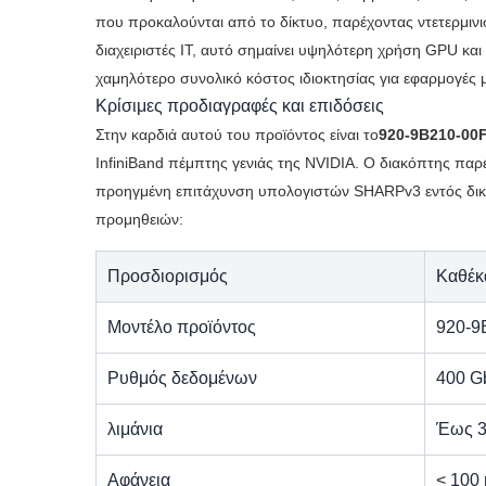
που προκαλούνται από το δίκτυο, παρέχοντας ντετερμινι
διαχειριστές IT, αυτό σημαίνει υψηλότερη χρήση GPU κ
χαμηλότερο συνολικό κόστος ιδιοκτησίας για εφαρμογές 
Κρίσιμες προδιαγραφές και επιδόσεις
Στην καρδιά αυτού του προϊόντος είναι το
920-9B210-00
InfiniBand πέμπτης γενιάς της NVIDIA. Ο διακόπτης παρ
προηγμένη επιτάχυνση υπολογιστών SHARPv3 εντός δικτύ
προμηθειών:
Προσδιορισμός
Καθέκ
Μοντέλο προϊόντος
920-9
Ρυθμός δεδομένων
400 G
λιμάνια
Έως 3
Αφάνεια
< 100 