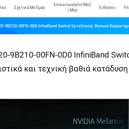
Επικοινωνήστε Μαζ
τεο
Σχετικά Με Εμάς
Ειδήσεις
Υπ
Ί Μας
920-9B210-00FN-0D0 InfiniBand Switch Εκτόξευση: Βασικά Χαρακτηρ
20-9B210-00FN-0D0 InfiniBand Swit
στικά και τεχνική βαθιά κατάδυση