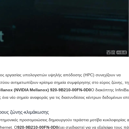
τος εργασίας υπολογιστών υψηλής απόδοσης (HPC) συνεχίζουν να
τύου αντιμετωπίζουν κρίσιμα σημεία συμφόρησης στο εύρος ζώνης, τη
llanox (NVIDIA Mellanox) 920-9B210-00FN-0D0
Ο διακόπτης InfiniB
ς ένα νέο σημείο αναφοράς για τις διασυνδέσεις κέντρων δεδομένων επ
εύρους ζώνης-κλιμάκωσης
στημονικές προσομοιώσεις δημιουργούν τεράστια μοτίβα κυκλοφορίας 
hernet. Ο
920-9B210-00FN-0D0
έχει σχεδιαστεί για να εξαλείφει τους π