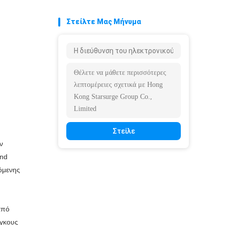
Στείλτε Μας Μήνυμα
Στείλε
ν
and
όμενης
από
άγκους