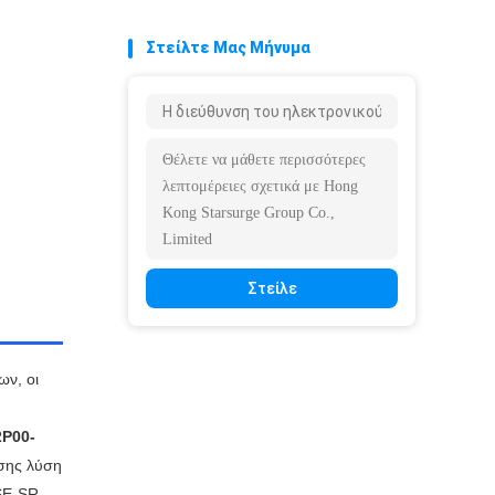
Στείλτε Μας Μήνυμα
Στείλε
ν, οι
2P00-
οσης λύση
SE-SR