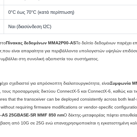
0°C έως 70°C (κατά περίπτωση)
Ναι (διασύνδεση I2C)
στο
Πίνακας δεδομένων MMA2P00-AS
Το δελτίο δεδομένων παρέχει ε
ter,που είναι απαραίτητα για περιβάλλοντα υπολογιστών υψηλών επιδό
υμβάλλει στη συνολική αξιοπιστία του συστήματος.
η
έχει σχεδιαστεί για απρόσκοπτη διαλειτουργικότητα, είναι
Συμφωνία M
, τους προσαρμογείς δικτύου ConnectX-5 και ConnectX-6, καθώς και τ
ures that the transceiver can be deployed consistently across both leaf
thout requiring firmware modifications or vendor-specific configurati
-AS 25GBASE-SR MMF 850 nm
Ο δέκτης-μεταφορέας πέφτει απευθεί
άβαση από 10G σε 25G ενώ επαναχρησιμοποιείται η εγκατεστημένη κ