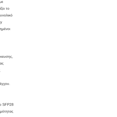
με
ζει το
συνολικό
ty
ιημένοι
ήκευσης,
ίας
ς
έγχου.
πο SFP28
ιμότητας