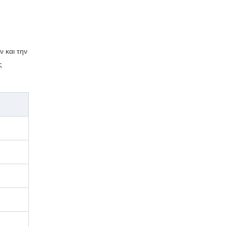
 και την
ς