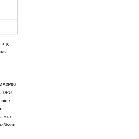
πίσης
σεων
MA2P00-
ις DPU
-spine
on
ας στα
αλωδίωση