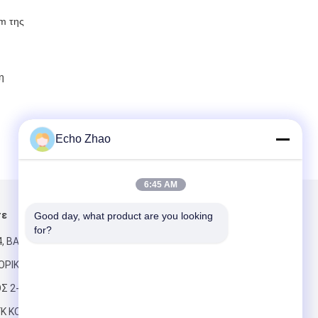
m της
η
Echo Zhao
6:45 AM
τε
Στείλτε μας μήνυμα
Good day, what product are you looking 
for?
, ΒΑΣΙΛΙΆΣ
ΠΟΡΙΚΌ
Σ 2-16
ΓΚ ΚΟΝΓΚ