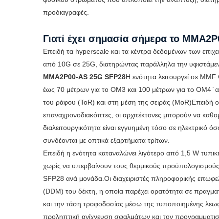
προδιαγραφές.
Γιατί έχει σημασία σήμερα το MMA2
Επειδή τα hyperscale και τα κέντρα δεδομένων των επι
από 10G σε 25G, διατηρώντας παράλληλα την υφιστάμ
MMA2P00-AS 25G SFP28
Η ενότητα λειτουργεί σε MM
έως 70 μέτρων για το OM3 και 100 μέτρων για το OM4 ̇
του ράφου (ToR) και στη μέση της σειράς (MoR)Επειδή 
επαναχρονοδιακόπτες, οι αρχιτέκτονες μπορούν να καθο
διαλειτουργικότητα είναι εγγυημένη τόσο σε ηλεκτρικό 
συνδέονται με οπτικά εξαρτήματα τρίτων.
Επειδή η ενότητα καταναλώνει λιγότερο από 1,5 W τυπικ
χωρίς να υπερβαίνουν τους θερμικούς προϋπολογισμούς 
SFP28 ανά μονάδα.Οι διαχειριστές πληροφορικής επωφε
(DDM) του δέκτη, η οποία παρέχει ορατότητα σε πραγματ
και την τάση τροφοδοσίας μέσω της τυποποιημένης λεωφο
προληπτική ανίχνευση σφαλμάτων και τον προγραμματισμ