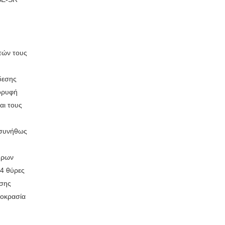
τών τους
δεσης
κορυφή
αι τους
υ συνήθως
ύρων
64 θύρες
ησης
μοκρασία