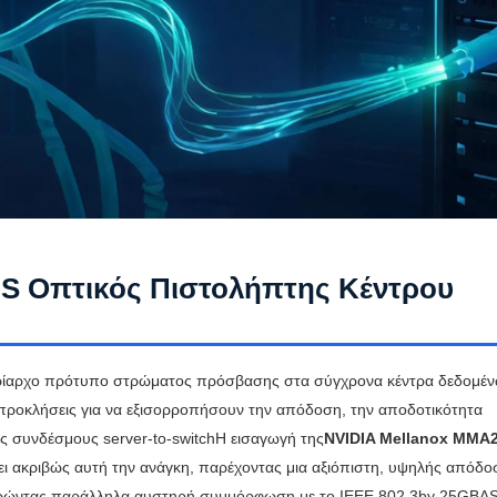
S Οπτικός Πιστολήπτης Κέντρου
υρίαρχο πρότυπο στρώματος πρόσβασης στα σύγχρονα κέντρα δεδομένω
ς προκλήσεις για να εξισορροπήσουν την απόδοση, την αποδοτικότητα
δες συνδέσμους server-to-switchΗ εισαγωγή της
NVIDIA Mellanox MMA
ι ακριβώς αυτή την ανάγκη, παρέχοντας μια αξιόπιστη, υψηλής απόδ
τηρώντας παράλληλα αυστηρή συμμόρφωση με το IEEE 802.3by 25GBA