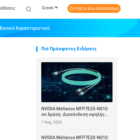
Greek
οθέσεις
Ζητήστε ένα απόσπασμα
Βασικά Χαρακτηριστικά
Πιό Πρόσφατες Ειδήσεις
NVIDIA Mellanox MFP7E20-N010
σε δράση: Διασύνδεση υψηλής
αξιοπιστίας και λειτουργική
7 Aug, 2026
βελτιστοποίηση για κέντρα
δεδομένων
NVIDIA Mellanox MFP7E20-N010: