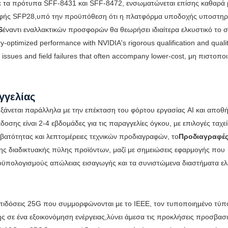
με τα πρότυπα SFF-8431 και SFF-8472, ενσωματώνεται επίσης καθαρά 
ρφής SFP28,υπό την προϋπόθεση ότι η πλατφόρμα υποδοχής υποστηρί
S
έναντι εναλλακτικών προσφορών θα θεωρήσει ιδιαίτερα ελκυστικό το 
-optimized performance with NVIDIA's rigorous qualification and quali
 issues and field failures that often accompany lower-cost, μη πιστοπο
γγελίας
αυξάνεται παράλληλα με την επέκταση του φόρτου εργασίας AI και αποθ
δοσης είναι 2-4 εβδομάδες για τις παραγγελίες όγκου, με επιλογές ταχε
μβατότητας και λεπτομέρειες τεχνικών προδιαγραφών, το
Προδιαγραφέ
μης διαδικτυακής πύλης προϊόντων, μαζί με σημειώσεις εφαρμογής που
ροϋπολογισμούς απώλειας εισαγωγής και τα συνιστώμενα διαστήματα ελ
 επιδόσεις 25G που συμμορφώνονται με το IEEE, τον τυποποιημένο τύ
ς σε ένα εξοικονόμηση ενέργειας,λύνει άμεσα τις προκλήσεις προσβασ