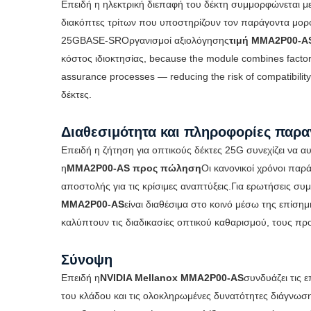
Επειδή η ηλεκτρική διεπαφή του δέκτη συμμορφώνεται 
διακόπτες τρίτων που υποστηρίζουν τον παράγοντα μο
25GBASE-SRΟργανισμοί αξιολόγησης
τιμή MMA2P00-A
κόστος ιδιοκτησίας, because the module combines factory
assurance processes — reducing the risk of compatibility
δέκτες.
Διαθεσιμότητα και πληροφορίες παρα
Επειδή η ζήτηση για οπτικούς δέκτες 25G συνεχίζει να 
η
MMA2P00-AS προς πώληση
Οι κανονικοί χρόνοι παρά
αποστολής για τις κρίσιμες αναπτύξεις.Για ερωτήσεις συ
MMA2P00-AS
είναι διαθέσιμα στο κοινό μέσω της επίση
καλύπτουν τις διαδικασίες οπτικού καθαρισμού, τους π
Σύνοψη
Επειδή η
NVIDIA Mellanox MMA2P00-AS
συνδυάζει τις
του κλάδου και τις ολοκληρωμένες δυνατότητες διάγνωση