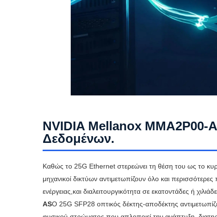
NVIDIA Mellanox MMA2P00-A
Δεδομένων.
Καθώς το 25G Ethernet στερεώνει τη θέση του ως το κ
μηχανικοί δικτύων αντιμετωπίζουν όλο και περισσότερε
ενέργειας,και διαλειτουργικότητα σε εκατοντάδες ή χιλιά
AS
Ο 25G SFP28 οπτικός δέκτης-αποδέκτης αντιμετωπίζε
φυσικού στρώματος που απλοποιεί την ανάπτυξη, δια