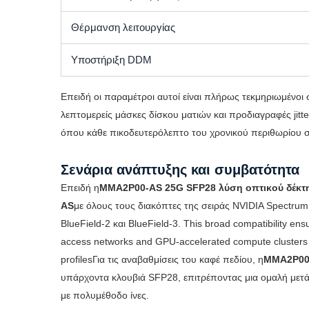
Θέρμανση λειτουργίας
Υποστήριξη DDM
Επειδή οι παραμέτροι αυτοί είναι πλήρως τεκμηριωμένοι 
λεπτομερείς μάσκες δίσκου ματιών και προδιαγραφές jit
όπου κάθε πικοδευτερόλεπτο του χρονικού περιθωρίου σ
Σενάρια ανάπτυξης και συμβατότητα
Επειδή η
MMA2P00-AS 25G SFP28 λύση οπτικού δέκτ
AS
με όλους τους διακόπτες της σειράς NVIDIA Spectrum
BlueField-2 και BlueField-3. This broad compatibility ens
access networks and GPU-accelerated compute clusters wi
profilesΓια τις αναβαθμίσεις του καφέ πεδίου, η
MMA2P00
υπάρχοντα κλουβιά SFP28, επιτρέποντας μια ομαλή μετ
με πολυμέθοδο ίνες.