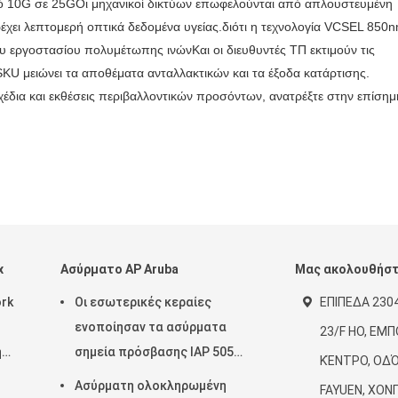
 από 10G σε 25GΟι μηχανικοί δικτύων επωφελούνται από απλουστευμένη
ει λεπτομερή οπτικά δεδομένα υγείας.διότι η τεχνολογία VCSEL 850n
υ εργοστασίου πολυμέτωπης ινώνΚαι οι διευθυντές ΤΠ εκτιμούν τις
SKU μειώνει τα αποθέματα ανταλλακτικών και τα έξοδα κατάρτισης.
έδια και εκθέσεις περιβαλλοντικών προσόντων, ανατρέξτε στην επίσημ
x
Ασύρματο AP Aruba
Μας ακολουθήσ
ork
Οι εσωτερικές κεραίες
ΕΠΙΠΕΔΑ 2304
ενοποίησαν τα ασύρματα
23/F HO, ΕΜ
ή
σημεία πρόσβασης IAP 505
ΚΈΝΤΡΟ, ΟΔΌ
(RW) 2x2 της Αρούμπα
Ασύρματη ολοκληρωμένη
FAYUEN, ΧΟΝ