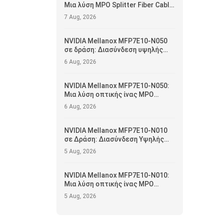
Μια λύση MPO Splitter Fiber Cable
για εφαρμογές 400G/NDR
7 Aug, 2026
NVIDIA Mellanox MFP7E10-N050
σε δράση: Διασύνδεση υψηλής
αξιοπιστίας και λειτουργική
6 Aug, 2026
βελτιστοποίηση για κέντρα
δεδομένων
NVIDIA Mellanox MFP7E10-N050:
Μια λύση οπτικής ίνας MPO
μήκους 50 μέτρων για δίκτυα
6 Aug, 2026
κέντρων δεδομένων 400G/NDR
NVIDIA Mellanox MFP7E10-N010
σε Δράση: Διασύνδεση Υψηλής
Αξιοπιστίας και Βελτιστοποίηση
5 Aug, 2026
Λειτουργίας για Κέντρα
Δεδομένων
NVIDIA Mellanox MFP7E10-N010:
Μια λύση οπτικής ίνας MPO
μήκους 10 μέτρων για δίκτυα
5 Aug, 2026
κέντρων δεδομένων 400G/NDR