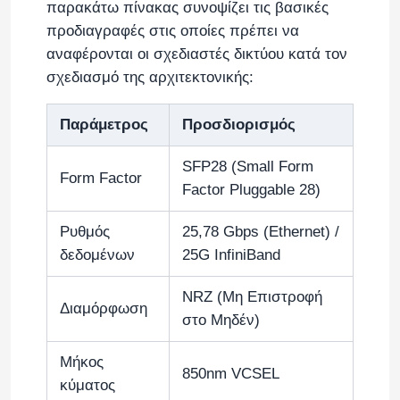
παρακάτω πίνακας συνοψίζει τις βασικές
προδιαγραφές στις οποίες πρέπει να
Καλώδιο NVIDIA
αναφέρονται οι σχεδιαστές δικτύου κατά τον
σχεδιασμό της αρχιτεκτονικής:
Οπτικός πομποδέκτης NVIDIA
Παράμετρος
Προσδιορισμός
Ακραία ασύρματα σημεία πρόσβασης
SFP28 (Small Form
Form Factor
Factor Pluggable 28)
Διακόπτης ακραίου δικτύου
Ρυθμός
25,78 Gbps (Ethernet) /
δεδομένων
25G InfiniBand
Άδεια χρήσης των Extreme Networks
NRZ (Μη Επιστροφή
Διαμόρφωση
στο Μηδέν)
Ασύρματα σημεία πρόσβασης Ruckus
Μήκος
850nm VCSEL
Διακόπτης δικτύων Ruckus
κύματος