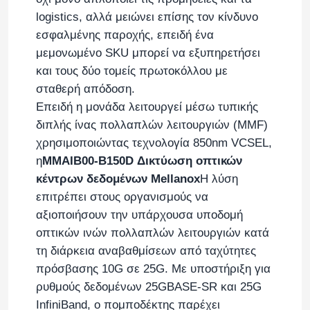
logistics, αλλά μειώνει επίσης τον κίνδυνο
εσφαλμένης παροχής, επειδή ένα
μεμονωμένο SKU μπορεί να εξυπηρετήσει
και τους δύο τομείς πρωτοκόλλου με
σταθερή απόδοση.
Επειδή η μονάδα λειτουργεί μέσω τυπικής
διπλής ίνας πολλαπλών λειτουργιών (MMF)
χρησιμοποιώντας τεχνολογία 850nm VCSEL,
η
MMAIB00-B150D Δικτύωση οπτικών
κέντρων δεδομένων Mellanox
Η λύση
επιτρέπει στους οργανισμούς να
αξιοποιήσουν την υπάρχουσα υποδομή
Αρχική
οπτικών ινών πολλαπλών λειτουργιών κατά
τη διάρκεια αναβαθμίσεων από ταχύτητες
Προϊόντα
πρόσβασης 10G σε 25G. Με υποστήριξη για
ρυθμούς δεδομένων 25GBASE-SR και 25G
InfiniBand, ο πομποδέκτης παρέχει
Βίντεο