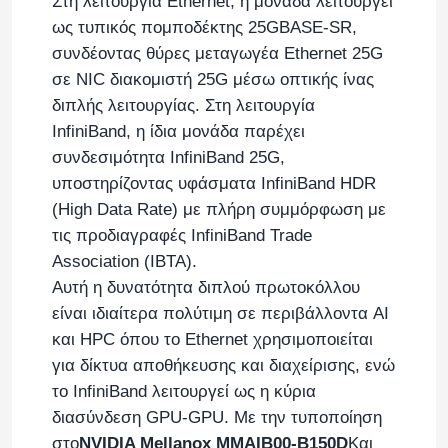
Στη λειτουργία Ethernet, η μονάδα λειτουργεί
ως τυπικός πομποδέκτης 25GBASE-SR,
συνδέοντας θύρες μεταγωγέα Ethernet 25G
σε NIC διακομιστή 25G μέσω οπτικής ίνας
διπλής λειτουργίας. Στη λειτουργία
InfiniBand, η ίδια μονάδα παρέχει
συνδεσιμότητα InfiniBand 25G,
υποβολή
υποστηρίζοντας υφάσματα InfiniBand HDR
(High Data Rate) με πλήρη συμμόρφωση με
τις προδιαγραφές InfiniBand Trade
Association (IBTA).
Αυτή η δυνατότητα διπλού πρωτοκόλλου
είναι ιδιαίτερα πολύτιμη σε περιβάλλοντα AI
και HPC όπου το Ethernet χρησιμοποιείται
για δίκτυα αποθήκευσης και διαχείρισης, ενώ
το InfiniBand λειτουργεί ως η κύρια
διασύνδεση GPU-GPU. Με την τυποποίηση
στο
NVIDIA Mellanox MMAIB00-B150D
Και