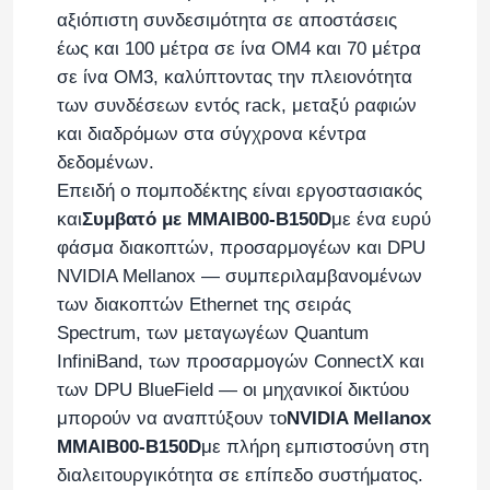
αξιόπιστη συνδεσιμότητα σε αποστάσεις
έως και 100 μέτρα σε ίνα OM4 και 70 μέτρα
Σχετικά με εμάς
σε ίνα OM3, καλύπτοντας την πλειονότητα
των συνδέσεων εντός rack, μεταξύ ραφιών
Ξενάγηση στο Εργοστάσιο
και διαδρόμων στα σύγχρονα κέντρα
δεδομένων.
Επειδή ο πομποδέκτης είναι εργοστασιακός
Έλεγχος Ποιότητας
και
Συμβατό με MMAIB00-B150D
με ένα ευρύ
φάσμα διακοπτών, προσαρμογέων και DPU
Επικοινωνήστε μαζί μας
NVIDIA Mellanox — συμπεριλαμβανομένων
των διακοπτών Ethernet της σειράς
Spectrum, των μεταγωγέων Quantum
Ειδήσεις
InfiniBand, των προσαρμογών ConnectX και
των DPU BlueField — οι μηχανικοί δικτύου
Υποθέσεις
μπορούν να αναπτύξουν το
NVIDIA Mellanox
MMAIB00-B150D
με πλήρη εμπιστοσύνη στη
διαλειτουργικότητα σε επίπεδο συστήματος.
Ζητήστε μια προσφορά