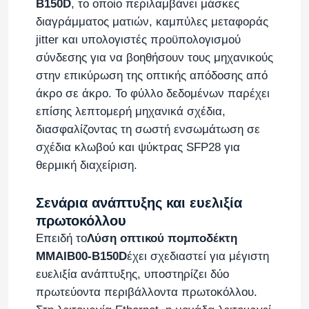
B150D
, το οποίο περιλαμβάνει μάσκες
διαγράμματος ματιών, καμπύλες μεταφοράς
jitter και υπολογιστές προϋπολογισμού
σύνδεσης για να βοηθήσουν τους μηχανικούς
στην επικύρωση της οπτικής απόδοσης από
άκρο σε άκρο. Το φύλλο δεδομένων παρέχει
επίσης λεπτομερή μηχανικά σχέδια,
διασφαλίζοντας τη σωστή ενσωμάτωση σε
σχέδια κλωβού και ψύκτρας SFP28 για
θερμική διαχείριση.
Αφήστε ένα μήνυμα
Σενάρια ανάπτυξης και ευελιξία
We bellen je snel terug!
πρωτοκόλλου
Επειδή το
Λύση οπτικού πομποδέκτη
MMAIB00-B150D
έχει σχεδιαστεί για μέγιστη
ευελιξία ανάπτυξης, υποστηρίζει δύο
πρωτεύοντα περιβάλλοντα πρωτοκόλλου.