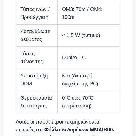
Τύπος ινών /
OM3: 70m / OM4:
Ασύρματο AP Aruba
Προσέγγιση
100m
Κατανάλωση
Διακόπτης της Αρούμπα
< 1,5 W (τυπικό)
ρεύματος
Κύκλος Cisco
Τύπος
Duplex LC
σύνδεσης
Ράφι διακομιστή με ενσωματωμένη ψύξη
Υποστήριξη
Ναι (διεπαφή
DDM
διαχείρισης I²C)
Οπτικό καλώδιο ίνας και αξεσουάρ
Θερμοκρασία
0°C έως 70°C
λειτουργίας
(περίπτωση)
Αυτές οι παράμετροι τεκμηριώνονται
εκτενώς στο
Φύλλο δεδομένων MMAIB00-