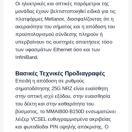
Οι ηλεκτρικές και οπτικές παράμετροι της
μονάδας έχουν βελτιστοποιηθεί ειδικά για τις
μονάδα οπτικού πομποδέκτη
πλατφόρμες Mellanox, διασφαλίζοντας ότι η
ακεραιότητα του σήματος και η απόδοση του
Διακόπτης δικτύων Mellanox
προϋπολογισμού σύνδεσης πληρούν ή
υπερβαίνουν τις αυστηρές απαιτήσεις τόσο
των υφασμάτων Ethernet όσο και των
Κάρτα δικτύων Mellanox
InfiniBand.
καλώδιο Mellanox
Βασικές Τεχνικές Προδιαγραφές
Επειδή η απόδοση σε ρυθμούς
σηματοδότησης 25G NRZ είναι ευαίσθητη
Οπτικός πομποδέκτης Mellanox
στην οπτική ισχύ εξόδου, στην ευαισθησία
του δέκτη και στην καθαρότητα του
Διακόπτης Δικτύου Nvidia
βύσματος, το MMAIB00-B150D ενσωματώνει
λέιζερ VCSEL ευθυγραμμισμένα ακριβείας
και φωτοδίοδοι PIN υψηλής απόκρισης. Ο
Κάρτα δικτύου NVIDIA