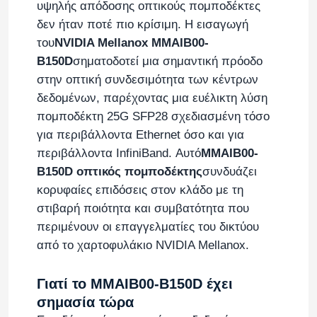
υψηλής απόδοσης οπτικούς πομποδέκτες
δεν ήταν ποτέ πιο κρίσιμη. Η εισαγωγή
του
NVIDIA Mellanox MMAIB00-
B150D
σηματοδοτεί μια σημαντική πρόοδο
στην οπτική συνδεσιμότητα των κέντρων
δεδομένων, παρέχοντας μια ευέλικτη λύση
πομποδέκτη 25G SFP28 σχεδιασμένη τόσο
για περιβάλλοντα Ethernet όσο και για
περιβάλλοντα InfiniBand. Αυτό
MMAIB00-
B150D οπτικός πομποδέκτης
συνδυάζει
κορυφαίες επιδόσεις στον κλάδο με τη
στιβαρή ποιότητα και συμβατότητα που
περιμένουν οι επαγγελματίες του δικτύου
από το χαρτοφυλάκιο NVIDIA Mellanox.
Γιατί το MMAIB00-B150D έχει
σημασία τώρα