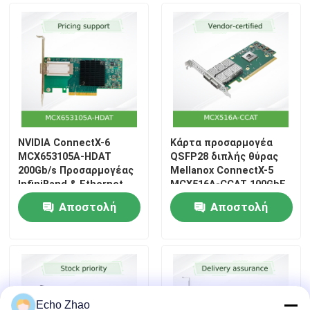
NVIDIA ConnectX-6
Κάρτα προσαρμογέα
MCX653105A-HDAT
QSFP28 διπλής θύρας
200Gb/s Προσαρμογέας
Mellanox ConnectX-5
InfiniBand & Ethernet
MCX516A-CCAT 100GbE
Αποστολή
Αποστολή
ερώτησης
ερώτησης
Echo Zhao