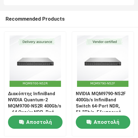
Recommended Products
Διακόπτης InfiniBand
NVIDIA MQM9790-NS2F
NVIDIA Quantum-2
400Gb/s InfiniBand
MQM9700-NS2R 400Gb/s
Switch 64-Port NDR,
– 64 Θυρών NDR, Ροή
51.2Tb/s, Εξωτερικά
Αέρα C2P,
Διαχειριζόμενο, 1U για
Αποστολή
Αποστολή
Ενσωματωμένη
HPC & AI Clusters
Διαχείριση
ερώτησης
ερώτησης