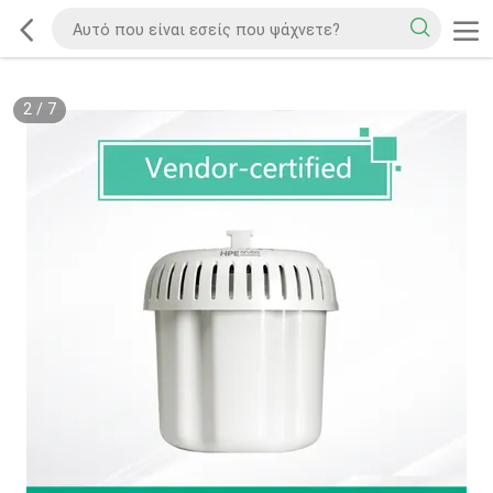
2
/
7