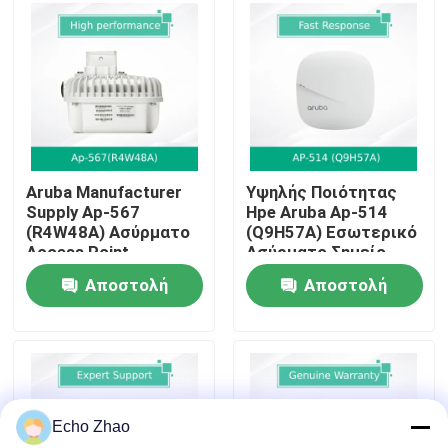
Σχετικά με εμάς
Ξενάγηση στο Εργοστάσιο
Έλεγχος Ποιότητας
Aruba Manufacturer
Υψηλής Ποιότητας
Supply Ap-567
Hpe Aruba Ap-514
(R4W48A) Ασύρματο
(Q9H57A) Εσωτερικό
Επικοινωνήστε μαζί μας
Access Point
Ασύρματο Σημείο
Εσωτερικού Χώρου
Πρόσβασης για
Αποστολή
Αποστολή
Επιχειρήσεις
Ειδήσεις
ερώτησης
ερώτησης
Υποθέσεις
Echo Zhao
Ζητήστε μια προσφορά