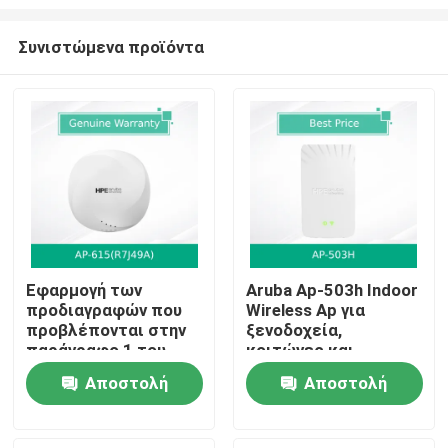
Συνιστώμενα προϊόντα
Εφαρμογή των
Aruba Ap-503h Indoor
προδιαγραφών που
Wireless Ap για
Αρχική
προβλέπονται στην
ξενοδοχεία,
παράγραφο 1 του
κοιτώνες και
παρόντος
απομακρυσμένα
Προϊόντα
Αποστολή
Αποστολή
παραρτήματος
γραφεία
ερώτησης
ερώτησης
Βίντεο