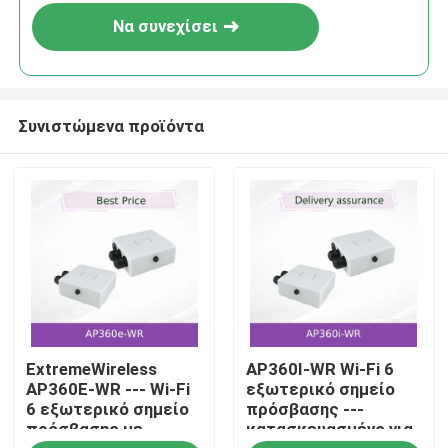
Να συνεχίσει
Συνιστώμενα προϊόντα
Αρχική
ExtremeWireless
AP360I-WR Wi-Fi 6
Προϊόντα
AP360E-WR --- Wi-Fi
εξωτερικό σημείο
6 εξωτερικό σημείο
πρόσβασης ---
πρόσβασης με
κατασκευασμένο για
Βίντεο