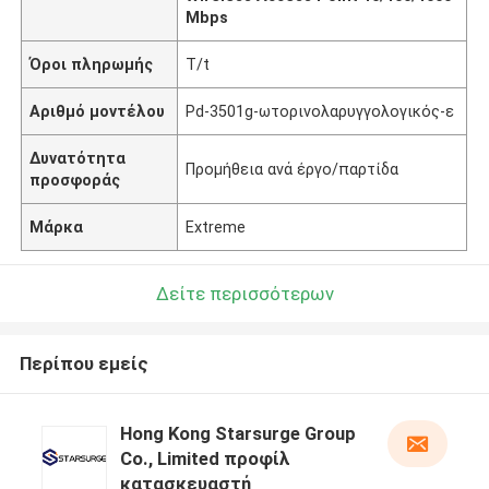
Mbps
Όροι πληρωμής
T/t
Αριθμό μοντέλου
Pd-3501g-ωτορινολαρυγγολογικός-ε
Δυνατότητα
Προμήθεια ανά έργο/παρτίδα
προσφοράς
Μάρκα
Extreme
Δείτε περισσότερων
Περίπου εμείς
Hong Kong Starsurge Group
Co., Limited προφίλ
κατασκευαστή