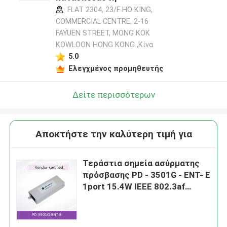
FLAT 2304, 23/F HO KING,
COMMERCIAL CENTRE, 2-16
FAYUEN STREET, MONG KOK
KOWLOON HONG KONG ,Κίνα
5.0
Ελεγχμένος προμηθευτής
Δείτε περισσότερων
Αποκτήστε την καλύτερη τιμή για
Τεράστια σημεία ασύρματης
πρόσβασης PD - 3501G - ENT- E
1port 15.4W IEEE 802.3af
εσωτερικό PoE 10/100/1000
Mbps νέα και πρωτότυπη
μονάδα