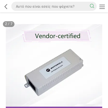
2
/
7