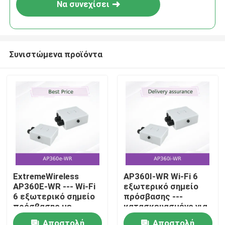
Να συνεχίσει
Συνιστώμενα προϊόντα
Αρχική
ExtremeWireless
AP360I-WR Wi-Fi 6
AP360E-WR --- Wi-Fi
εξωτερικό σημείο
Προϊόντα
6 εξωτερικό σημείο
πρόσβασης ---
πρόσβασης με
κατασκευασμένο για
εξωτερικές
σκληρά
Βίντεο
Αποστολή
Αποστολή