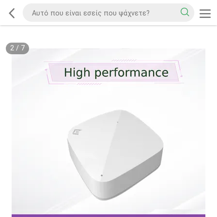
2
/
7