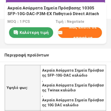
Ακραία Ασύρματα Σημεία Πρόσβασης 10305
SFP-10G-DAC-P3M-EX Παθητικό Direct Attach
Copper Twinax Cable καινούργιο και αυθεντικό
MOQ：1 PCS
Τιμή：Negotiate
Μας ελάτε σε
Καλύτερη τιμή
επαφή με
Περιγραφή προϊόντων
Ακραία Ασύρματα Σημεία Πρόσβασ
ης SFP-10G-DAC καλώδιο
,
Ακραία Ασύρματα Σημεία Πρόσβασ
Υψηλό φως:
ης Twinax καλώδιο
,
Ακραία Ασύρματα Σημεία Πρόσβασ
ης 10G DAC καλώδιο