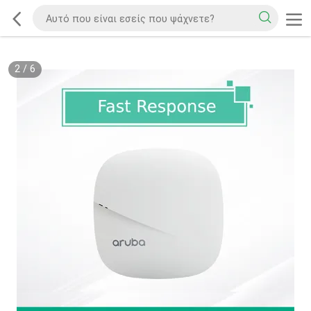
2
/
6