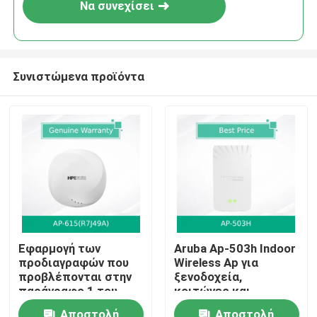
Να συνεχίσει
Συνιστώμενα προϊόντα
Αρχική
Εφαρμογή των
Aruba Ap-503h Indoor
προδιαγραφών που
Wireless Ap για
Προϊόντα
προβλέπονται στην
ξενοδοχεία,
παράγραφο 1 του
κοιτώνες και
παρόντος
απομακρυσμένα
Βίντεο
Αποστολή
Αποστολή