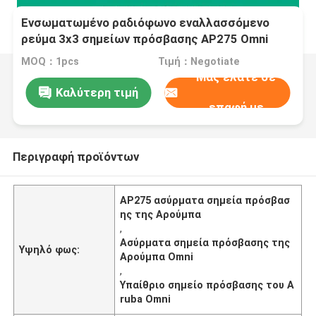
Ενσωματωμένο ραδιόφωνο εναλλασσόμενο
ρεύμα 3x3 σημείων πρόσβασης AP275 Omni
υπαίθριο Αρούμπα ασύρματο: 3
MOQ：1pcs
Τιμή：Negotiate
Μας ελάτε σε
Καλύτερη τιμή
επαφή με
Περιγραφή προϊόντων
AP275 ασύρματα σημεία πρόσβασ
ης της Αρούμπα
,
Ασύρματα σημεία πρόσβασης της
Υψηλό φως:
Αρούμπα Omni
,
Υπαίθριο σημείο πρόσβασης του A
ruba Omni