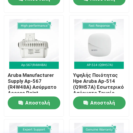
παραρτήματος
γραφεία
ερώτησης
ερώτησης
Σχετικά με εμάς
Ξενάγηση στο Εργοστάσιο
Έλεγχος Ποιότητας
Επικοινωνήστε μαζί μας
Aruba Manufacturer
Υψηλής Ποιότητας
Supply Ap-567
Hpe Aruba Ap-514
(R4W48A) Ασύρματο
(Q9H57A) Εσωτερικό
Ειδήσεις
Access Point
Ασύρματο Σημείο
Εσωτερικού Χώρου
Πρόσβασης για
Αποστολή
Αποστολή
Επιχειρήσεις
Υποθέσεις
ερώτησης
ερώτησης
Ζητήστε μια προσφορά