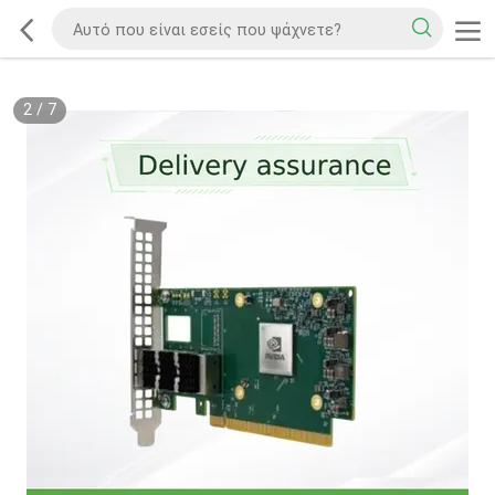
2
/
7