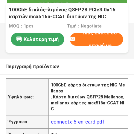
100GbE διπλός-λιμένας QSFP28 PCIe3.0x16
καρτών mcx516a-CCAT δικτύων της NIC
Mellanox
MOQ：1pcs
Τιμή：Negotiate
Μας ελάτε σε
Καλύτερη τιμή
επαφή με
Περιγραφή προϊόντων
100GbE κάρτα δικτύων της NIC Me
llanox
Υψηλό φως:
,
Κάρτα δικτύων QSFP28 Mellanox
,
mellanox κάρτες mcx516a-CCAT NI
C
connectx-5-en-card.pdf
Έγγραφο