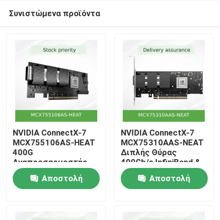
Συνιστώμενα προϊόντα
NVIDIA ConnectX-7
NVIDIA ConnectX-7
MCX755106AS-HEAT
MCX75310AAS-NEAT
400G
Διπλής Θύρας
Αρχική
Αναπροσαρμοστής
400Gb/s InfiniBand &
InfiniBand0,
Ethernet Smart
Αποστολή
Αποστολή
Ασφάλεια και
Adapter – PCIe 5.0
Προϊόντα
αποθήκευση με
x16, NDR
ερώτησης
ερώτησης
επιταχυνόμενο υλικό
για φορτία εργασίας
Βίντεο