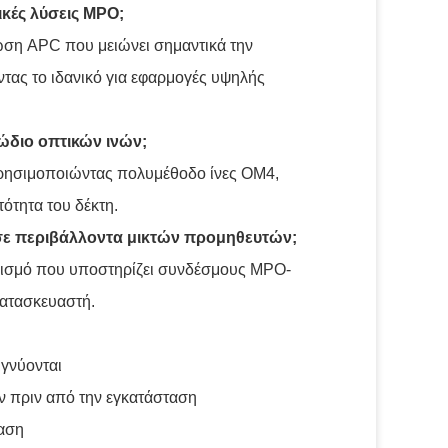
ικές λύσεις MPO;
ωση APC που μειώνει σημαντικά την
τας το ιδανικό για εφαρμογές υψηλής
λώδιο οπτικών ινών;
χρησιμοποιώντας πολυμέθοδο ίνες OM4,
ότητα του δέκτη.
 σε περιβάλλοντα μικτών προμηθευτών;
οπλισμό που υποστηρίζει συνδέσμους MPO-
κατασκευαστή.
ιγνύονται
ν πριν από την εγκατάσταση
ταση