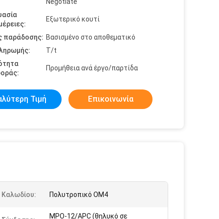
Negotiate
υασία
Εξωτερικό κουτί
έρειες:
ς παράδοσης:
Βασισμένο στο αποθεματικό
πληρωμής:
T/t
ότητα
Προμήθεια ανά έργο/παρτίδα
οράς:
αλύτερη Τιμή
Επικοινωνία
 Καλωδίου:
Πολυτροπικό OM4
MPO-12/APC (θηλυκό σε