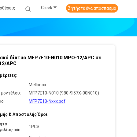
Greek
οθέσεις
Ζητήστε ένα απόσπασμα
ακό δίκτυο MFP7E10-N010 MPO-12/APC σε
12/APC
μέρειες:
:
Mellanox
 μοντέλου:
MFP7E10-N010 (980-9I57X-00N010)
ο:
MFP7E10-Nxxx.pdf
μής & Αποστολής Όροι:
ητα
1PCS
ελίας min: