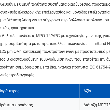
δεθούν με υψηλή ταχύτητα συστήματα διασύνδεσης, προσαρμογ
 συσκευές ηλεκτρονικής επεξεργασίας.και μονάδες επεξεργασία
μια βέλτιστη λύση για τα σύγχρονα περιβάλλοντα υπολογισμού
ικά χαρακτηριστικά
 θηλυκές συνδέσεις MPO-12/APC με τεχνολογία γωνιακής γυά
ρης συμβατότητα με τα πρωτόκολλα επικοινωνίας InfiniBand N
/125 μm OM4 κατασκευή πολυτρόπων ινών με προστατευτικό μ
ος Β διασταυρούμενη ευθυγράμμιση ινών που επιτρέπει την ά
ραίτητη συμμόρφωση με τα βιομηχανικά πρότυπα IEC 61754-7
νικές προδιαγραφές
Παράμετρος
Αξία
Πρότυπο προϊόντος
Διάταξη MFP7