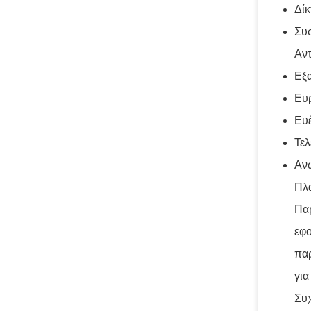
Δίκ
Συ
Αντ
Εξ
Ευρ
Ευέ
Τελ
Ανώ
Πλα
Παρ
εφο
παρ
για
Συ