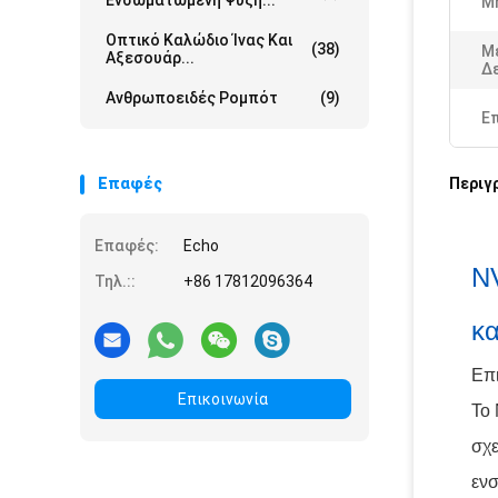
Ενσωματωμένη Ψύξη...
Μ
Οπτικό Καλώδιο Ίνας Και
(38)
Μ
Αξεσουάρ...
Δ
Ανθρωποειδές Ρομπότ
(9)
Ε
Επαφές
Περιγ
Επαφές:
Echo
N
Τηλ.::
+86 17812096364
κα
Επ
Επικοινωνία
Το 
σχε
ενσ