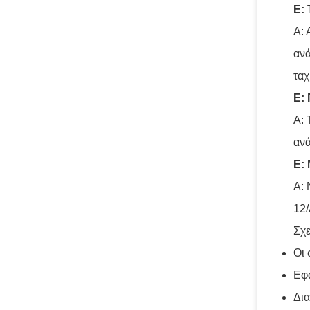
Ε: 
Α: 
ανά
ταχ
Ε: 
Α: 
ανά
Ε:
Α: 
12/
Σχε
Οι 
Εφα
Δια