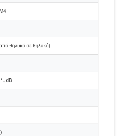
OM4
πό θηλυκό σε θηλυκό)
4*L dB
)