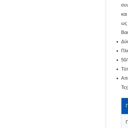
συν
και
ως 
Βασ
Δύο
Πλή
50
Τύπ
Απα
Τεχ