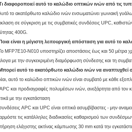
Τι διαφοροποιεί αυτό το καλώδιο οπτικών ινών από τις τυπ
Αυτό το ακατόρθωτο καλώδιο ινών ενσωματώνει γωνιακή γυάλ
κλαση σε σύγκριση με τις συμβατικές συνδέσεις UPC, καθιστών
ύτητας 400G.
Ποια είναι η μέγιστη λειτουργική απόσταση για αυτό το κα
Το MFP7E10-N010 υποστηρίζει αποστάσεις έως και 50 μέτρα 
λογα με την συγκεκριμένη διαμόρφωση σύνδεσης και τη συμβατ
 Μπορεί αυτό το ακατόρθωτο καλώδιο ινών να αναπτυχθεί
Ναι, αυτό το καλώδιο οπτικών ινών είναι συμβατό με κάθε εξ
APC και προδιαγραφές πολυμέσων ινών, ανεξάρτητα από τον 
τικά με την εγκατάσταση
συνδέσεις APC και UPC είναι οπτικά ασυμβίβαστες - μην αναμε
ρμόστε τις κατάλληλες διαδικασίες καθαρισμού των συνδέσμω
τήρηση ελάχιστης ακτίνας κάμπωσης 30 mm κατά την εγκατάσ