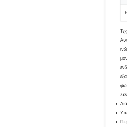
Τεχ
Αυτ
ινώ
μον
ενδ
εξα
φω
Σε
Δια
Υπ
Περ