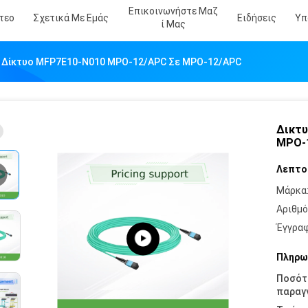
Επικοινωνήστε Μαζ
τεο
Σχετικά Με Εμάς
Ειδήσεις
Υπ
Ί Μας
 Δίκτυο MFP7E10-N010 MPO-12/APC Σε MPO-12/APC
Δικτυ
MPO-
Λεπτο
Μάρκα
Αριθμό
Έγγραφ
Πληρω
Ποσότ
παραγγ