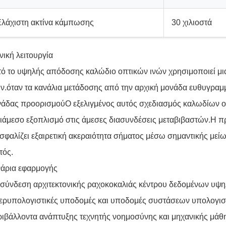
Ελάχιστη ακτίνα κάμπωσης
30 χιλιοστά
νική λειτουργία
ό το υψηλής απόδοσης καλώδιο οπτικών ινών χρησιμοποιεί μ
ν.όταν τα κανάλια μετάδοσης από την αρχική μονάδα ευθυγραμμί
άδας προορισμούΟ εξελιγμένος αυτός σχεδιασμός καλωδίων οπτ
ιάμεσο εξοπλισμό στις άμεσες διασυνδέσεις μεταβιβαστών.Η
σφαλίζει εξαιρετική ακεραιότητα σήματος μέσω σημαντικής μ
τός.
νάρια εφαρμογής
σύνδεση αρχιτεκτονικής ραχοκοκαλιάς κέντρου δεδομένων υψ
ερυπολογιστικές υποδομές και υποδομές συστάσεων υπολογι
ιβάλλοντα ανάπτυξης τεχνητής νοημοσύνης και μηχανικής μάθ