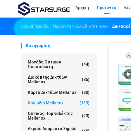
Αρχική
Προϊόντα
Βίν
Αρχική Σελίδα
Προϊόντα
Καλώδιο Mellanox
Δικτυακό
Κατηγορίες
Μονάδα Οπτικού
(44)
Πομποδέκτη...
Διακόπτης Δικτύων
(85)
Mellanox...
Κάρτα Δικτύων Mellanox
(80)
Καλώδιο Mellanox
(119)
Οπτικός Πομποδέκτης
(23)
Mellanox...
Ακραία Ασύρματα Σημεία