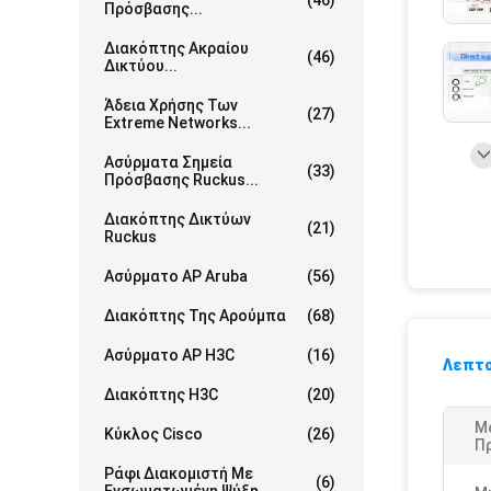
(46)
Πρόσβασης...
Διακόπτης Ακραίου
(46)
Δικτύου...
Άδεια Χρήσης Των
(27)
Extreme Networks...
Ασύρματα Σημεία
(33)
Πρόσβασης Ruckus...
Διακόπτης Δικτύων
(21)
Ruckus
Ασύρματο AP Aruba
(56)
Διακόπτης Της Αρούμπα
(68)
Ασύρματο AP H3C
(16)
Λεπτο
Διακόπτης H3C
(20)
Μ
Κύκλος Cisco
(26)
Π
Ράφι Διακομιστή Με
(6)