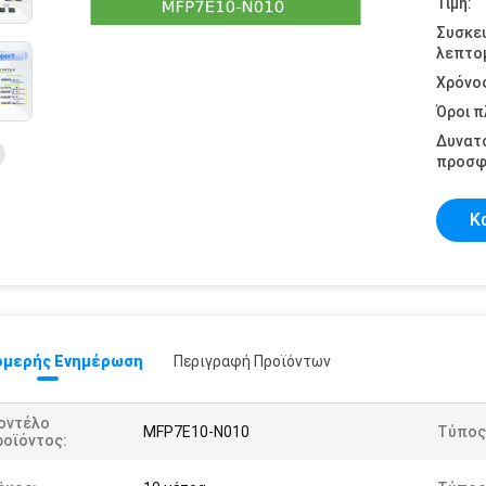
Τιμή:
Συσκε
λεπτομ
Χρόνο
Όροι 
Δυνατ
προσφ
Κ
μερής Ενημέρωση
Περιγραφή Προϊόντων
οντέλο
MFP7E10-N010
Τύπος
ροϊόντος: