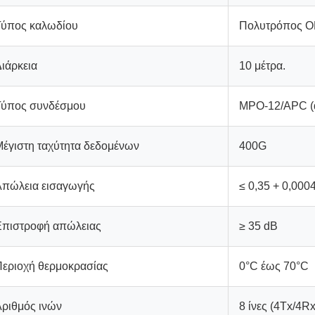
Τύπος καλωδίου
Πολυτρόπος 
ιάρκεια
10 μέτρα.
Τύπος συνδέσμου
MPO-12/APC (α
έγιστη ταχύτητα δεδομένων
400G
Απώλεια εισαγωγής
≤ 0,35 + 0,000
Επιστροφή απώλειας
≥ 35 dB
Περιοχή θερμοκρασίας
0°C έως 70°C
ριθμός ινών
8 ίνες (4Tx/4Rx