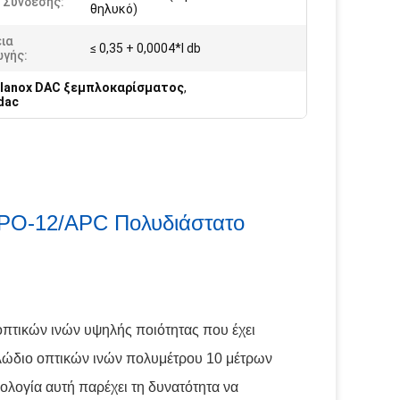
 Σύνδεσης:
θηλυκό)
ια
≤ 0,35 + 0,0004*l db
ωγής:
llanox DAC ξεμπλοκαρίσματος
,
dac
O-12/APC Πολυδιάστατο
τικών ινών υψηλής ποιότητας που έχει
καλώδιο οπτικών ινών πολυμέτρου 10 μέτρων
λογία αυτή παρέχει τη δυνατότητα να