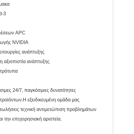
ίμακα
d-3
νδέσεων APC
αγωγής NVIDIA
ειτουργίες ανάπτυξης
η αξιοπιστία ανάπτυξης
 πρότυπα
ιμες 24/7, παγκόσμιες δυνατότητες
προϊόντων.Η εξειδικευμένη ομάδα μας
 πωλήσεις τεχνική αντιμετώπιση προβλημάτων
 την επιχειρησιακή αριστεία.