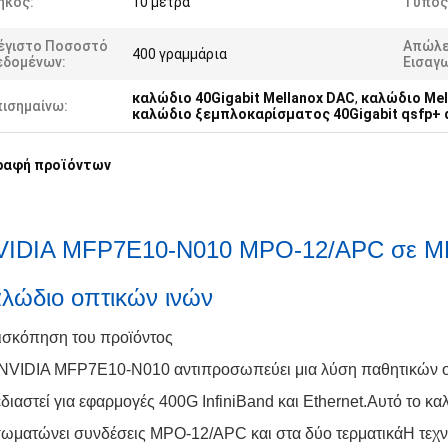
ήκος:
10 μέτρα
Τύπος
έγιστο Ποσοστό
Απώλε
400 γραμμάρια
εδομένων:
Εισαγ
καλώδιο 40Gigabit Mellanox DAC
,
καλώδιο Me
πισημαίνω:
καλώδιο ξεμπλοκαρίσματος 40Gigabit qsfp+ 
ραφή προϊόντων
VIDIA MFP7E10-N010 MPO-12/APC σε MP
λώδιο οπτικών ινών
ισκόπηση του προϊόντος
NVIDIA MFP7E10-N010 αντιπροσωπεύει μια λύση παθητικών οπ
διαστεί για εφαρμογές 400G InfiniBand και Ethernet.Αυτό το 
ωματώνει συνδέσεις MPO-12/APC και στα δύο τερματικάΗ τεχνο