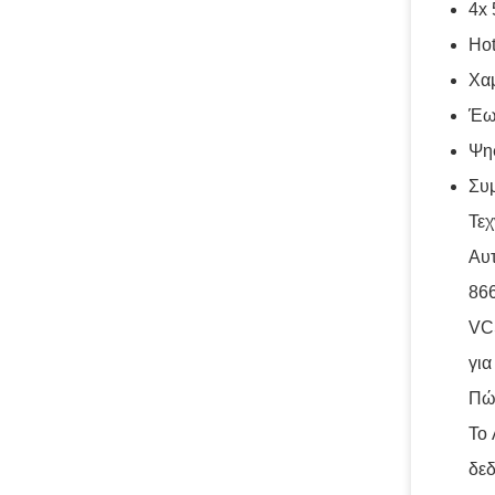
4x
Hot
Χαμ
Έω
Ψη
Συμ
Τε
Αυτ
866
VCS
για
Πώς
Το
δεδ