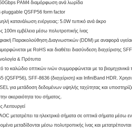
 50Gbps PAM4 διαμόρφωση ανά λωρίδα
-pluggable QSFP56 form factor
ηλή κατανάλωση ενέργειας: 5.0W τυπικό ανά άκρο
ς 100m εμβέλεια μέσω πολυτροπικής ίνας
φιακή Παρακολούθηση Διαγνωστικών (DDM) με αναφορά υγείας
μορφώνεται με RoHS και διαθέτει διασύνδεση διαχείρισης SF
χνολογία & Πρότυπα
ό το καλώδιο οπτικών ινών συμμορφώνεται με τα βιομηχανικ
5 (QSFP56), SFF-8636 (διαχείριση) και InfiniBand HDR. Χρησι
EL για μετάδοση δεδομένων υψηλής ταχύτητας και υποστηρίζε
 την ακεραιότητα του σήματος.
 Λειτουργεί
 AOC μετατρέπει τα ηλεκτρικά σήματα σε οπτικά σήματα μέσ
ομένα μεταδίδονται μέσω πολυτροπικής ίνας και μετατρέπονται