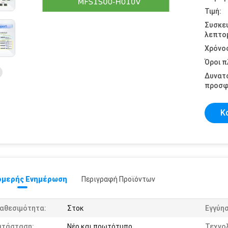
Τιμή:
Συσκε
λεπτομ
Χρόνο
Όροι 
Δυνατ
προσφ
Κ
μερής Ενημέρωση
Περιγραφή Προϊόντων
ιαθεσιμότητα:
Στοκ
Εγγύησ
ατάσταση:
Νέο και πρωτότυπο
Τεχνολ