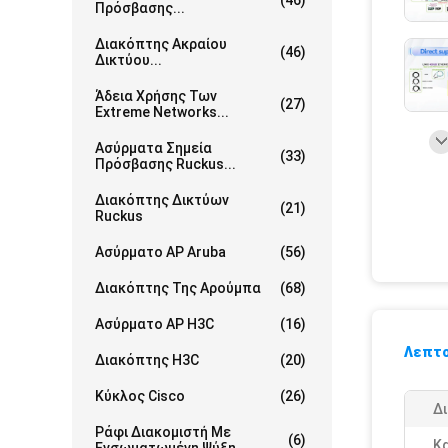
(46)
Πρόσβασης...
Διακόπτης Ακραίου
(46)
Δικτύου...
Άδεια Χρήσης Των
(27)
Extreme Networks...
Ασύρματα Σημεία
(33)
Πρόσβασης Ruckus...
Διακόπτης Δικτύων
(21)
Ruckus
Ασύρματο AP Aruba
(56)
Διακόπτης Της Αρούμπα
(68)
Ασύρματο AP H3C
(16)
Λεπτο
Διακόπτης H3C
(20)
Κύκλος Cisco
(26)
Δ
Ράφι Διακομιστή Με
(6)
Κ