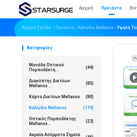
Αρχική
Προϊόντα
Βίν
Αρχική Σελίδα
Προϊόντα
Καλώδιο Mellanox
Υψηλή Τα
Κατηγορίες
Μονάδα Οπτικού
(44)
Πομποδέκτη...
Διακόπτης Δικτύων
(85)
Mellanox...
Κάρτα Δικτύων Mellanox
(80)
Καλώδιο Mellanox
(119)
Οπτικός Πομποδέκτης
(23)
Mellanox...
Ακραία Ασύρματα Σημεία