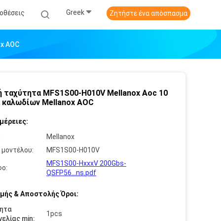
Greek
οθέσεις
Ζητήστε ένα απόσπασμα
ox AOC
 ταχύτητα MFS1S00-H010V Mellanox Aoc 10
 καλωδίων Mellanox AOC
μέρειες:
:
Mellanox
 μοντέλου:
MFS1S00-H010V
MFS1S00-HxxxV 200Gbs-
ο:
QSFP56...ns.pdf
μής & Αποστολής Όροι:
ητα
1pcs
ελίας min: