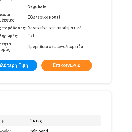
Negotiate
υασία
Εξωτερικό κουτί
έρειες:
ς παράδοσης:
Βασισμένο στο αποθεματικό
πληρωμής:
T/t
ότητα
Προμήθεια ανά έργο/παρτίδα
οράς:
αλύτερη Τιμή
Επικοινωνία
η:
1 έτος
ογία:
Infiniband