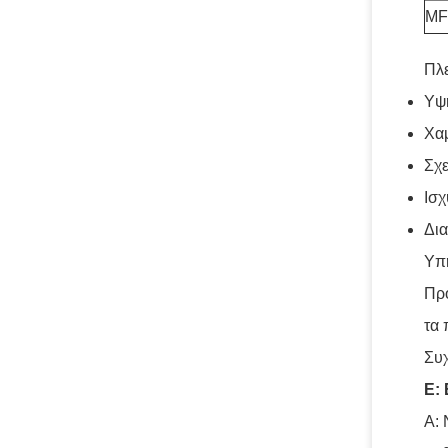
MF
Πλ
Υψη
Χαμ
Σχε
Ισχ
Δια
Υπ
Προ
τα 
Συ
Ε:
Α: 