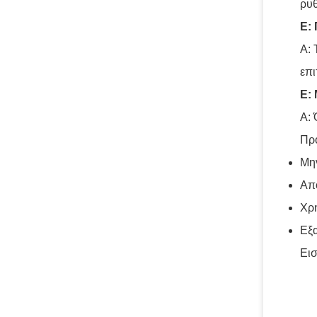
ρυ
Ε:
Α: 
επι
Ε:
Α: 
Πρ
Μην
Απο
Χρη
Εξα
Εισ