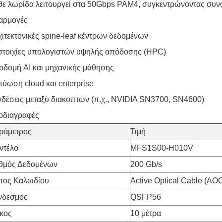
ε λωρίδα λειτουργεί στα 50Gbps PAM4, συγκεντρώνοντας συν
αρμογές
ιτεκτονικές spine-leaf κέντρων δεδομένων
στοιχίες υπολογιστών υψηλής απόδοσης (HPC)
δομή AI και μηχανικής μάθησης
τύωση cloud και enterprise
δέσεις μεταξύ διακοπτών (π.χ., NVIDIA SN3700, SN4600)
οδιαγραφές
ράμετρος
Τιμή
ντέλο
MFS1S00-H010V
θμός Δεδομένων
200 Gb/s
πος Καλωδίου
Active Optical Cable (AO
νδεσμος
QSFP56
κος
10 μέτρα