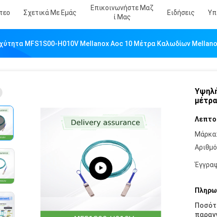
Επικοινωνήστε Μαζ
τεο
Σχετικά Με Εμάς
Ειδήσεις
Υπ
Ί Μας
χύτητα MFS1S00-H010V Mellanox Aoc 10 Μέτρα Καλωδίων Mellan
Υψηλή
μέτρα
Λεπτο
Μάρκα
Αριθμό
Έγγραφ
Πληρω
Ποσότ
παραγγ