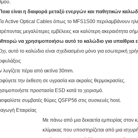
θμού.
 Ποια είναι η διαφορά μεταξύ ενεργών και παθητικών καλωδ
Τα Active Optical Cables όπως το MFS1S00 περιλαμβάνουν ηλε
τρέποντας μεγαλύτερες εμβέλειες και καλύτερη ακεραιότητα σή
 Μπορώ να χρησιμοποιήσω αυτό το καλώδιο για υπαίθρια 
Όχι, αυτό το καλώδιο είναι σχεδιασμένο μόνο για εσωτερική χρ
οφυλάξεις
 λυγίζετε πέρα από ακτίνα 30mm.
φύγετε την έκθεση σε υγρασία και ακραίες θερμοκρασίες.
σιμοποιήστε προστασία ESD κατά το χειρισμό.
σφαλίστε συμβατές θύρες QSFP56 στις συσκευές host.
αγωγή Εταιρείας
Με πάνω από μια δεκαετία εμπειρίας στον κ
κλίμακας που υποστηρίζεται από μια ισχυρή