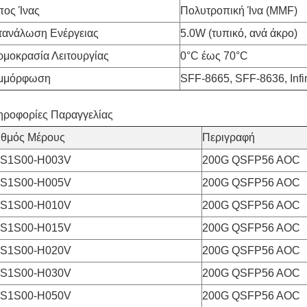
πος Ίνας
Πολυτροπική Ίνα (MMF)
τανάλωση Ενέργειας
5.0W (τυπικό, ανά άκρο)
ρμοκρασία Λειτουργίας
0°C έως 70°C
μμόρφωση
SFF-8665, SFF-8636, In
ηροφορίες Παραγγελίας
ιθμός Μέρους
Περιγραφή
S1S00-H003V
200G QSFP56 AOC
S1S00-H005V
200G QSFP56 AOC
S1S00-H010V
200G QSFP56 AOC
S1S00-H015V
200G QSFP56 AOC
S1S00-H020V
200G QSFP56 AOC
S1S00-H030V
200G QSFP56 AOC
S1S00-H050V
200G QSFP56 AOC