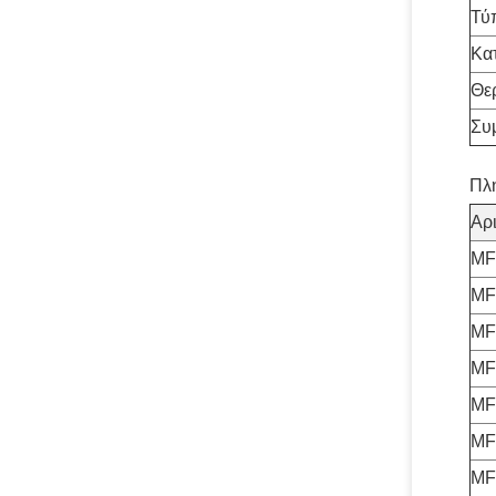
Τύ
Κα
Θε
Συ
Πλ
Αρ
MF
MF
MF
MF
MF
MF
MF