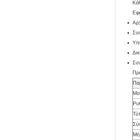
Κάθ
Εφ
Αρχ
Συ
Υπο
Δικ
Συν
Πρ
Πα
Μο
Ρυ
Τύ
Σύ
Μή