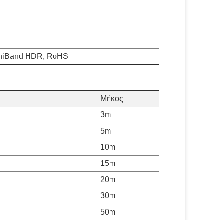
finiBand HDR, RoHS
Μήκος
3m
5m
10m
15m
20m
30m
50m