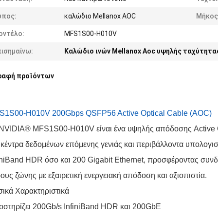
ύπος:
καλώδιο Mellanox AOC
Μήκος
οντέλο:
MFS1S00-H010V
πισημαίνω:
Καλώδιο ινών Mellanox Aoc υψηλής ταχύτητα
ραφή προϊόντων
S1S00-H010V 200Gbps QSFP56 Active Optical Cable (AOC)
 NVIDIA® MFS1S00-H010V είναι ένα υψηλής απόδοσης Active 
 κέντρα δεδομένων επόμενης γενιάς και περιβάλλοντα υπολογ
iniBand HDR όσο και 200 Gigabit Ethernet, προσφέροντας συ
ους ζώνης με εξαιρετική ενεργειακή απόδοση και αξιοπιστία.
ικά Χαρακτηριστικά
στηρίζει 200Gb/s InfiniBand HDR και 200GbE