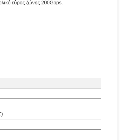
ολικό εύρος ζώνης 200Gbps.
C)