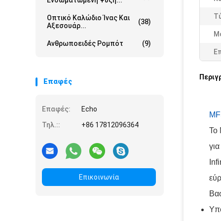
Ενσωματωμένη Ψύξη...
Τ
Οπτικό Καλώδιο Ίνας Και
(38)
Αξεσουάρ...
Μ
Ανθρωποειδές Ρομπότ
(9)
Ε
Περιγ
Επαφές
Επαφές:
Echo
MF
Τηλ.::
+86 17812096364
Το
για
Inf
Επικοινωνία
εύρ
Βασ
Υπο