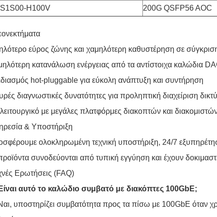
S1S00-H100V
200G QSFP56 AOC
εονεκτήματα
λότερο εύρος ζώνης και χαμηλότερη καθυστέρηση σε σύγκριση
ηλότερη κατανάλωση ενέργειας από τα αντίστοιχα καλώδια D
διασμός hot-pluggable για εύκολη ανάπτυξη και συντήρηση
υρές διαγνωστικές δυνατότητες για προληπτική διαχείριση δικτ
λειτουργικό με μεγάλες πλατφόρμες διακοπτών και διακομιστώ
ηρεσία & Υποστήριξη
σφέρουμε ολοκληρωμένη τεχνική υποστήριξη, 24/7 εξυπηρέτη
προϊόντα συνοδεύονται από τυπική εγγύηση και έχουν δοκιμαστ
χνές Ερωτήσεις (FAQ)
 Είναι αυτό το καλώδιο συμβατό με διακόπτες 100GbE;
Ναι, υποστηρίζει συμβατότητα προς τα πίσω με 100GbE όταν χρ