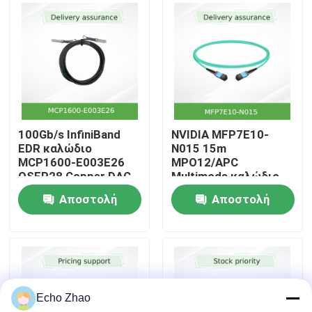
Σχετικά με εμάς
Ξενάγηση στο Εργοστάσιο
Έλεγχος Ποιότητας
100Gb/s InfiniBand
NVIDIA MFP7E10-
EDR καλώδιο
N015 15m
MCP1600-E003E26
MPO12/APC
Επικοινωνήστε μαζί μας
QSFP28 Copper DAC
Multimode καλώδιο
για το Top-of-Rack
800G InfiniBand
Αποστολή
Αποστολή
Ειδήσεις
ερώτησης
ερώτησης
Υποθέσεις
Echo Zhao
Ζητήστε μια προσφορά