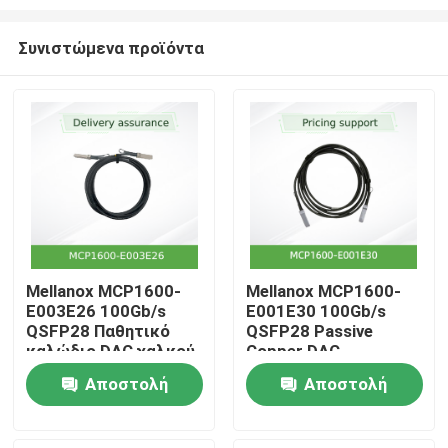
Συνιστώμενα προϊόντα
Mellanox MCP1600-
Mellanox MCP1600-
E003E26 100Gb/s
E001E30 100Gb/s
Αρχική
QSFP28 Παθητικό
QSFP28 Passive
καλώδιο DAC χαλκού
Copper DAC
3m, 26 AWG, EDR
Προϊόντα
Αποστολή
Αποστολή
InfiniBand, LSZH
ερώτησης
ερώτησης
Βίντεο