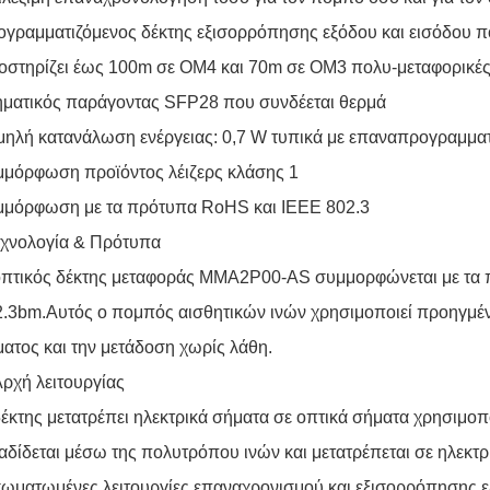
γραμματιζόμενος δέκτης εξισορρόπησης εξόδου και εισόδου 
στηρίζει έως 100m σε OM4 και 70m σε OM3 πολυ-μεταφορικές
ηματικός παράγοντας SFP28 που συνδέεται θερμά
ηλή κατανάλωση ενέργειας: 0,7 W τυπικά με επαναπρογραμμα
μμόρφωση προϊόντος λέιζερς κλάσης 1
μμόρφωση με τα πρότυπα RoHS και IEEE 802.3
εχνολογία & Πρότυπα
οπτικός δέκτης μεταφοράς MMA2P00-AS συμμορφώνεται με τα 
.3bm.Αυτός ο πομπός αισθητικών ινών χρησιμοποιεί προηγμένη
ατος και την μετάδοση χωρίς λάθη.
Αρχή λειτουργίας
έκτης μετατρέπει ηλεκτρικά σήματα σε οπτικά σήματα χρησιμ
αδίδεται μέσω της πολυτρόπου ινών και μετατρέπεται σε ηλεκτ
ωματωμένες λειτουργίες επαναχρονισμού και εξισορρόπησης εξα