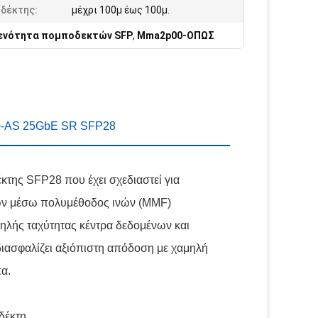
δέκτης:
μέχρι 100μ έως 100μ.
ενότητα πομποδεκτών SFP
,
Mma2p00-ΟΠΩΣ
0-AS 25GbE SR SFP28
της SFP28 που έχει σχεδιαστεί για
νων μέσω πολυμέθοδος ινών (MMF)
ψηλής ταχύτητας κέντρα δεδομένων και
ιασφαλίζει αξιόπιστη απόδοση με χαμηλή
α.
δέκτη