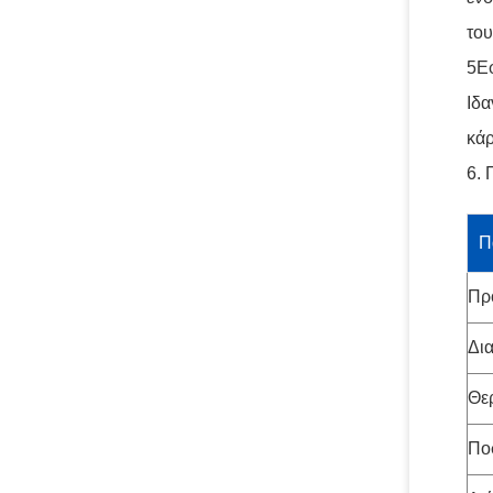
του
5Ε
Ιδα
κάρ
6. 
Π
Πρ
Δι
Θε
Πο