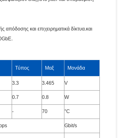
ής απόδοσης και επιχειρηματικά δίκτυα.και
10GbE.
Τύπος
Μαξ
Μονάδα
3.3
3.465
V
0.7
0.8
W
-
70
°C
bps
Gbit/s