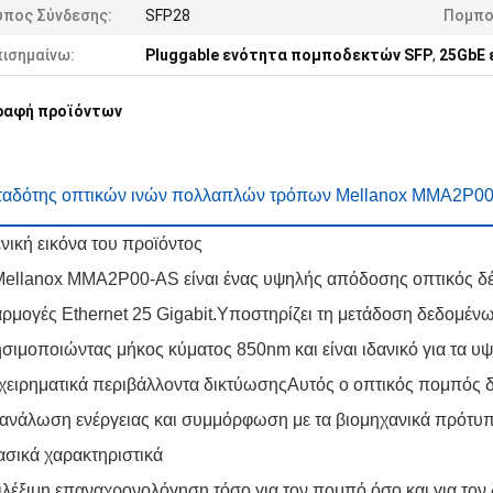
ύπος Σύνδεσης:
SFP28
Πομπο
πισημαίνω:
Pluggable ενότητα πομποδεκτών SFP
,
25GbE 
ραφή προϊόντων
ταδότης οπτικών ινών πολλαπλών τρόπων Mellanox MMA2P0
νική εικόνα του προϊόντος
ellanox MMA2P00-AS είναι ένας υψηλής απόδοσης οπτικός δέκ
ρμογές Ethernet 25 Gigabit.Υποστηρίζει τη μετάδοση δεδομέ
σιμοποιώντας μήκος κύματος 850nm και είναι ιδανικό για τα υ
χειρηματικά περιβάλλοντα δικτύωσηςΑυτός ο οπτικός πομπός δ
ανάλωση ενέργειας και συμμόρφωση με τα βιομηχανικά πρότυπ
σικά χαρακτηριστικά
λέξιμη επαναχρονολόγηση τόσο για τον πομπό όσο και για τον 