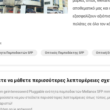
μάρκες όπως Mellanox
αποθεματικό μας και
εξασφαλίζουν αξιόπισ
πελάτες σε όλο τον κ
α:
τητα Πομποδεκτών SFP
Οπτικός Πομποδέκτης SFP
Οπτική Ε
τε να μάθετε περισσότερες λεπτομέρειες σχετ
ben geïnteresseerd Pluggable ενότητα πομποδεκτών Mellanox SFP m
ρούσατε να μου στείλετε περισσότερες λεπτομέρειες όπως τύπος, μέ
αριστώ!
hten op je antwoord.