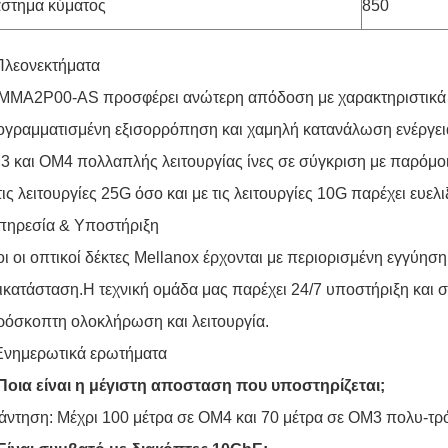
άστημα κύματος
850
Πλεονεκτήματα
 MMA2P00-AS προσφέρει ανώτερη απόδοση με χαρακτηριστικά
γραμματισμένη εξισορρόπηση και χαμηλή κατανάλωση ενέργεια
 και OM4 πολλαπλής λειτουργίας ίνες σε σύγκριση με παρόμο
τις λειτουργίες 25G όσο και με τις λειτουργίες 10G παρέχει ευελι
πηρεσία & Υποστήριξη
ι οι οπτικοί δέκτες Mellanox έρχονται με περιορισμένη εγγύηση
ικατάσταση.Η τεχνική ομάδα μας παρέχει 24/7 υποστήριξη και σ
όσκοπτη ολοκλήρωση και λειτουργία.
Ενημερωτικά ερωτήματα
 Ποια είναι η μέγιστη αποσταση που υποστηρίζεται;
ντηση: Μέχρι 100 μέτρα σε OM4 και 70 μέτρα σε OM3 πολυ-τρό