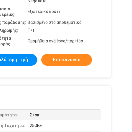
Negotiate
υασία
Εξωτερικό κουτί
έρειες:
ς παράδοσης:
Βασισμένο στο αποθεματικό
πληρωμής:
T/t
ότητα
Προμήθεια ανά έργο/παρτίδα
οράς:
αλύτερη Τιμή
Επικοινωνία
σιμότητα:
Στοκ
τη Ταχύτητα:
25GBE