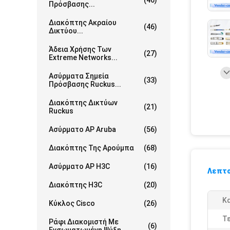
(46)
Πρόσβασης...
Διακόπτης Ακραίου
(46)
Δικτύου...
Άδεια Χρήσης Των
(27)
Extreme Networks...
Ασύρματα Σημεία
(33)
Πρόσβασης Ruckus...
Διακόπτης Δικτύων
(21)
Ruckus
Ασύρματο AP Aruba
(56)
Διακόπτης Της Αρούμπα
(68)
Ασύρματο AP H3C
(16)
Λεπτο
Διακόπτης H3C
(20)
Κ
Κύκλος Cisco
(26)
Τε
Ράφι Διακομιστή Με
(6)