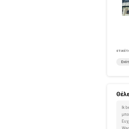
ετικέτ
Ενό
Θέλε
Ik 
μπο
Ευχ
Wac