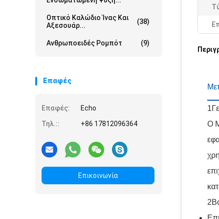
Ενσωματωμένη Ψύξη...
Τ
Οπτικό Καλώδιο Ίνας Και
(38)
Ε
Αξεσουάρ...
Ανθρωποειδές Ρομπότ
(9)
Περιγ
Επαφές
Με
Επαφές:
Echo
1Γε
Τηλ.::
+86 17812096364
Ο M
εφα
χρη
επι
Επικοινωνία
κατ
2Βα
Επι