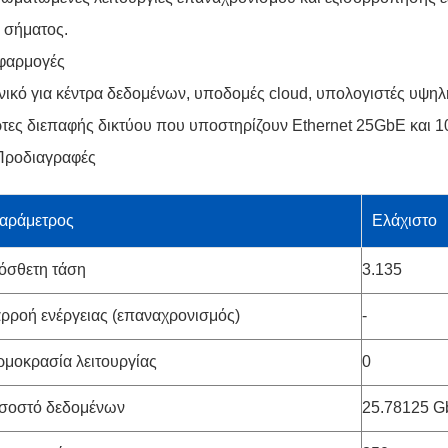
 σήματος.
φαρμογές
νικό για κέντρα δεδομένων, υποδομές cloud, υπολογιστές υψηλ
τες διεπαφής δικτύου που υποστηρίζουν Ethernet 25GbE και 
Προδιαγραφές
αράμετρος
Ελάχιστο
όσθετη τάση
3.135
αρροή ενέργειας (επαναχρονισμός)
-
ρμοκρασία λειτουργίας
0
σοστό δεδομένων
25.78125 G