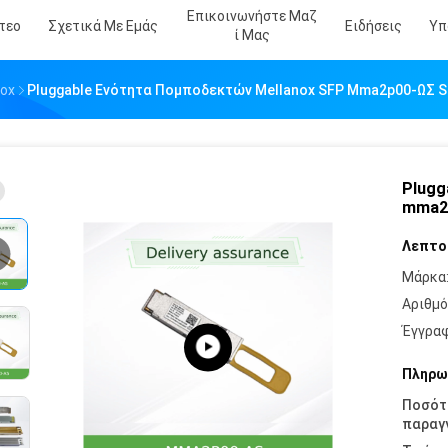
Επικοινωνήστε Μαζ
τεο
Σχετικά Με Εμάς
Ειδήσεις
Υπ
Ί Μας
nox
Pluggable Ενότητα Πομποδεκτών Mellanox SFP Mma2p00-ΩΣ S
Plugg
mma2p
Λεπτο
Μάρκα
Αριθμό
Έγγραφ
Πληρω
Ποσότ
παραγγ