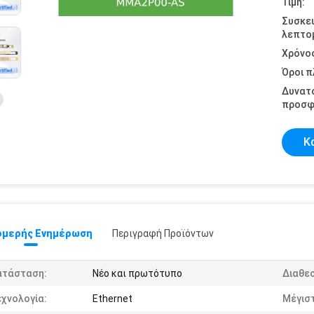
Τιμή:
Συσκε
λεπτομ
Χρόνο
Όροι 
Δυνατ
προσφ
Κ
μερής Ενημέρωση
Περιγραφή Προϊόντων
ατάσταση:
Νέο και πρωτότυπο
Διαθε
χνολογία:
Ethernet
Μέγισ