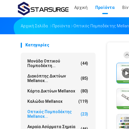
Αρχική
Προϊόντα
Βίν
Αρχική Σελίδα
Προϊόντα
Οπτικός Πομποδέκτης Mella
Κατηγορίες
Μονάδα Οπτικού
(44)
Πομποδέκτη...
Διακόπτης Δικτύων
(85)
Mellanox...
Κάρτα Δικτύων Mellanox
(80)
Καλώδιο Mellanox
(119)
Οπτικός Πομποδέκτης
(23)
Mellanox...
Ακραία Ασύρματα Σημεία