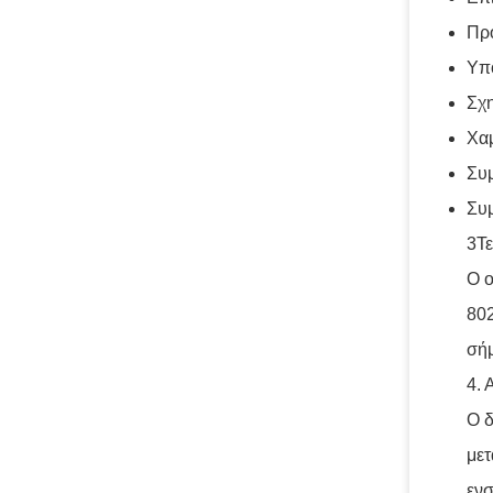
Προ
Υπο
Σχ
Χαμ
Συ
Συ
3Τ
Ο 
802
σήμ
4. 
Ο δ
μετ
ενσ