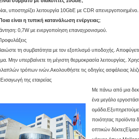
 Είναι συμβατό με διακόπτες 10GbE;
Ναι, υποστηρίζει λειτουργία 10GbE με CDR απενεργοποιημένο.
Ποια είναι η τυπική κατανάλωση ενέργειας;
άντηση: 0,7W με ενεργοποίηση επαναχρονισμού.
Προφυλάξεις
αιώστε τη συμβατότητα με τον εξοπλισμό υποδοχής. Αποφύγετε 
μα. Μην υπερβαίνετε τη μέγιστη θερμοκρασία λειτουργίας. Χρ
λαπλών τρόπων ινών.Ακολουθήστε τις οδηγίες ασφάλειας λέιζ
 Εισαγωγή της εταιρείας
Με πάνω από μια δεκα
ένα μεγάλο εργοστάσι
ομάδα.Εξυπηρετούμε
ποιότητας προϊόντα 
οπτικών δέκτεςΕίμαστ