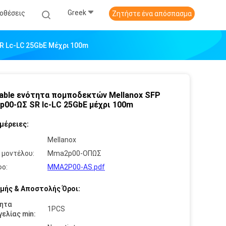
Greek
οθέσεις
Ζητήστε ένα απόσπασμα
R Lc-LC 25GbE Μέχρι 100m
able ενότητα πομποδεκτών Mellanox SFP
00-ΩΣ SR lc-LC 25GbE μέχρι 100m
μέρειες:
:
Mellanox
 μοντέλου:
Mma2p00-ΟΠΩΣ
ο:
MMA2P00-AS.pdf
μής & Αποστολής Όροι:
ητα
1PCS
ελίας min: