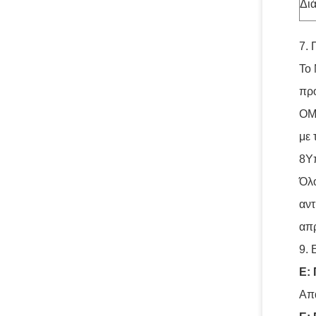
Δι
7. 
Το
προ
OM3
με 
8Υ
Όλο
αντ
απρ
9. 
Ε:
Απά