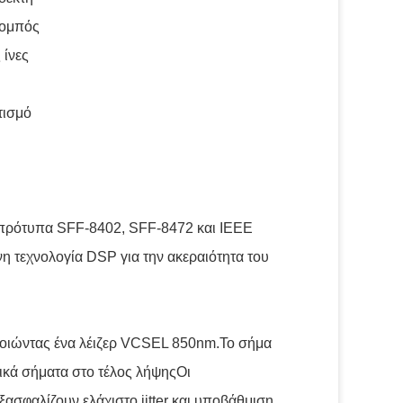
πομπός
 ίνες
τισμό
πρότυπα SFF-8402, SFF-8472 και IEEE
 τεχνολογία DSP για την ακεραιότητα του
οποιώντας ένα λέιζερ VCSEL 850nm.Το σήμα
ρικά σήματα στο τέλος λήψηςΟι
σφαλίζουν ελάχιστο jitter και υποβάθμιση