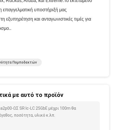
, Ruckus, Aruba, και Extreme.Το εκτεταμένο
 η επαγγελματική υποστήριξή μας
τη εξυπηρέτηση και ανταγωνιστικές τιμές για
όσμο..
νότητα Πομποδεκτών
ικά με αυτό το προϊόν
ma2p00-ΩΣ SR lc-LC 25GbE μέχρι 100m θα
γεθος, ποσότητα, υλικό κ.λπ.