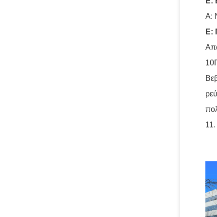
Ε:
Α: 
Ε: 
Απ
10
Βεβ
ρεύ
πολ
11.