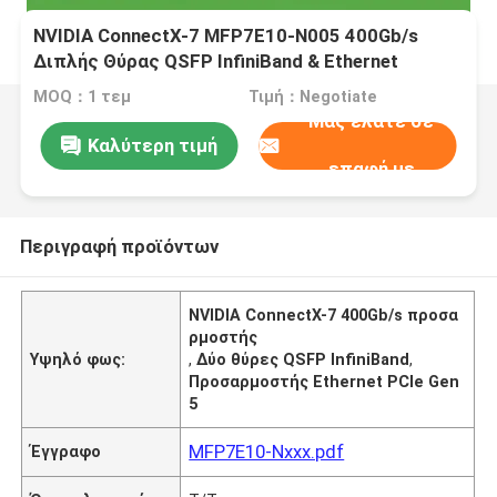
NVIDIA ConnectX-7 MFP7E10-N005 400Gb/s
Διπλής Θύρας QSFP InfiniBand & Ethernet
Προσαρμογέας NDR, PCIe Gen5
MOQ：1 τεμ
Τιμή：Negotiate
Μας ελάτε σε
Καλύτερη τιμή
επαφή με
Περιγραφή προϊόντων
NVIDIA ConnectX-7 400Gb/s προσα
ρμοστής
Υψηλό φως:
,
Δύο θύρες QSFP InfiniBand
,
Προσαρμοστής Ethernet PCIe Gen
5
MFP7E10-Nxxx.pdf
Έγγραφο