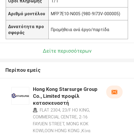
Όροι πληρωμής
T/T
Αριθμό μοντέλου
MFP7E10-N005 (980-9I73V-000005)
Δυνατότητα προ
Προμήθεια ανά έργο/παρτίδα
σφοράς
Δείτε περισσότερων
Περίπου εμείς
Hong Kong Starsurge Group
Co., Limited προφίλ
κατασκευαστή
FLAT 2304, 23/F HO KING,
COMMERCIAL CENTRE, 2-16
FAYUEN STREET, MONG KOK
KOWLOON HONG KONG ,Κίνα