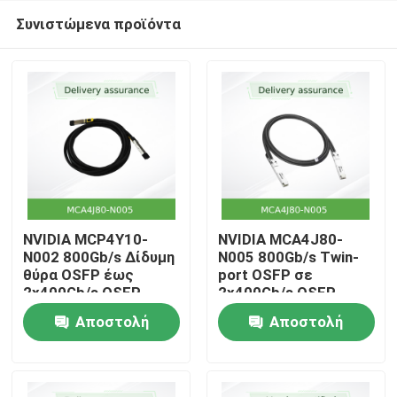
Συνιστώμενα προϊόντα
NVIDIA MCP4Y10-
NVIDIA MCA4J80-
N002 800Gb/s Δίδυμη
N005 800Gb/s Twin-
θύρα OSFP έως
port OSFP σε
Αρχική
2x400Gb/s OSFP
2x400Gb/s OSFP
Παθητικό άμεσο
InfiniBand Active
Αποστολή
Αποστολή
καλώδιο χαλκού
Copper Cable (ACC)
Προϊόντα
(DAC)
ερώτησης
ερώτησης
Βίντεο